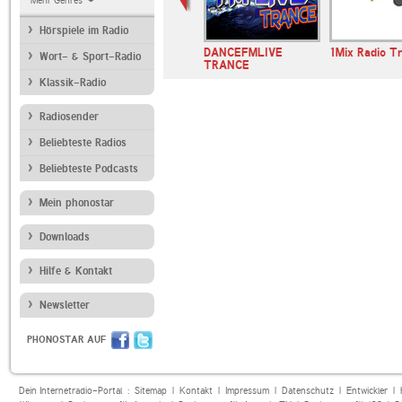
Mehr Genres
Hörspiele im Radio
chno Minimal
DJFM.ca
DANCEFMLIVE
1Mix Radio T
Wort- & Sport-Radio
TRANCE
Klassik-Radio
Radiosender
Beliebteste Radios
Beliebteste Podcasts
Mein phonostar
Downloads
Hilfe & Kontakt
Newsletter
PHONOSTAR AUF
Dein Internetradio-Portal :
Sitemap
|
Kontakt
|
Impressum
|
Datenschutz
|
Entwickler
|