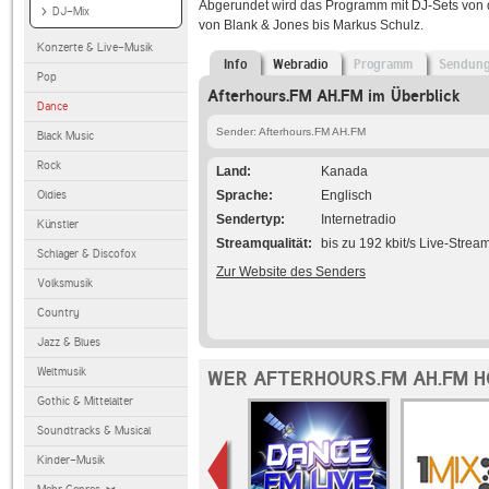
Abgerundet wird das Programm mit DJ-Sets von 
DJ-Mix
von Blank & Jones bis Markus Schulz.
Konzerte & Live-Musik
Info
Webradio
Programm
Sendun
Pop
Afterhours.FM AH.FM im Überblick
Dance
Sender: Afterhours.FM AH.FM
Black Music
Rock
Land
Kanada
Oldies
Sprache
Englisch
Sendertyp
Internetradio
Künstler
Streamqualität
bis zu 192 kbit/s Live-Strea
Schlager & Discofox
Zur Website des Senders
Volksmusik
Country
Jazz & Blues
Weltmusik
WER AFTERHOURS.FM AH.FM H
Gothic & Mittelalter
Soundtracks & Musical
Kinder-Musik