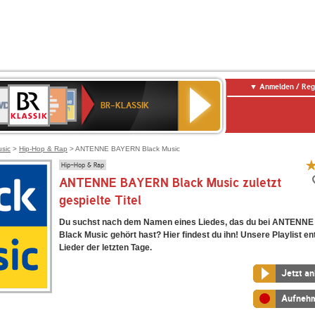
Anmelden / Reg
BR-
DR
Deutschlandfunk
3
Deutschlandfunk
80er
NDR
ANTENNE
SWR
KLASSIK
BR-KLASSIK
Kultur
90er
2
BAYERN
Kultur
OLDIE
ANTENNE
usic
>
Hip-Hop & Rap
> ANTENNE BAYERN Black Music
Hip-Hop & Rap
ANTENNE BAYERN Black Music zuletzt
gespielte Titel
Du suchst nach dem Namen eines Liedes, das du bei ANTENN
Black Music gehört hast? Hier findest du ihn! Unsere Playlist ent
Lieder der letzten Tage.
Jetzt a
Aufneh