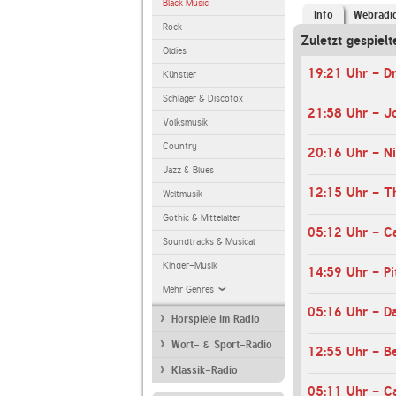
Black Music
Info
Webradi
Rock
Zuletzt gespiel
Oldies
19:21 Uhr - D
Künstler
Schlager & Discofox
21:58 Uhr - J
Volksmusik
Country
20:16 Uhr - Ni
Jazz & Blues
12:15 Uhr - Th
Weltmusik
Gothic & Mittelalter
05:12 Uhr - Ca
Soundtracks & Musical
Kinder-Musik
14:59 Uhr - Pi
Mehr Genres
Hörspiele im Radio
Wort- & Sport-Radio
12:55 Uhr - Be
Klassik-Radio
05:11 Uhr - C