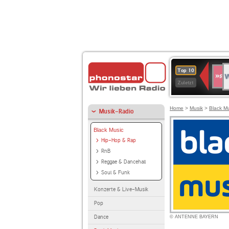
W
SWR
Top 10
4
Zuletzt
Home
>
Musik
>
Black M
Musik-Radio
Black Music
Hip-Hop & Rap
RnB
Reggae & Dancehall
Soul & Funk
Konzerte & Live-Musik
Pop
Dance
© ANTENNE BAYERN