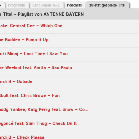
o
Programm
Sendungen A-Z
Podcasts
zuletzt gespielte Titel
te Titel - Playlist von ANTENNE BAYERN
rake, Central Cee - Which One
oe Budden - Pump It Up
cki Minaj - Last Time I Saw You
e Weeknd feat. Anitta - Sao Paulo
rdi B - Outside
tbull feat. Chris Brown - Fun
05:16 Uhr - Daddy Yankee, Katy Perry feat. Snow - Con Calma (Remix)
yoncé feat. Slim Thug - Check On It
ardi B - Check Please