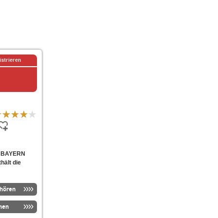
istrieren
E BAYERN
hält die
nhören
men