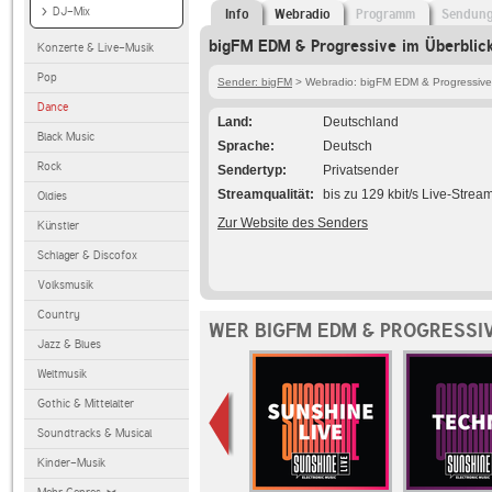
DJ-Mix
Info
Webradio
Programm
Sendun
bigFM EDM & Progressive im Überblic
Konzerte & Live-Musik
Pop
Sender: bigFM
> Webradio: bigFM EDM & Progressive
Dance
Land
Deutschland
Black Music
Sprache
Deutsch
Rock
Sendertyp
Privatsender
Streamqualität
bis zu 129 kbit/s Live-Strea
Oldies
Zur Website des Senders
Künstler
Schlager & Discofox
Volksmusik
Country
WER BIGFM EDM & PROGRESSI
Jazz & Blues
Weltmusik
Gothic & Mittelalter
Soundtracks & Musical
Kinder-Musik