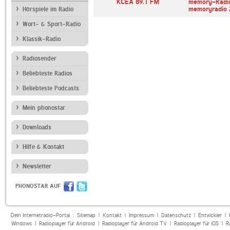
lounge-radio.com
KCEA 89.1 FM
memory-Radi
memoryradio 
Hörspiele im Radio
Wort- & Sport-Radio
Klassik-Radio
Radiosender
Beliebteste Radios
Beliebteste Podcasts
Mein phonostar
Downloads
Hilfe & Kontakt
Newsletter
PHONOSTAR AUF
Dein Internetradio-Portal :
Sitemap
|
Kontakt
|
Impressum
|
Datenschutz
|
Entwickler
|
Windows
|
Radioplayer für Android
|
Radioplayer für Android TV
|
Radioplayer für iOS
|
R