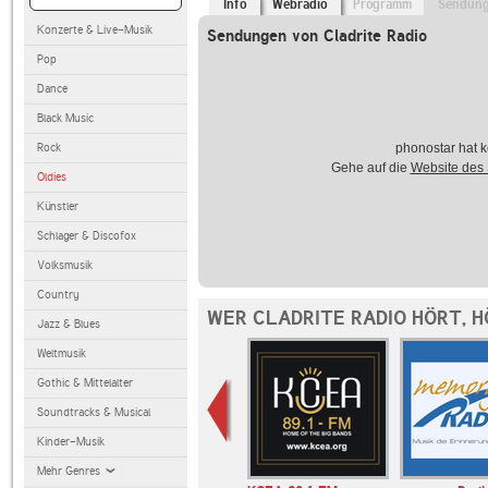
Info
Webradio
Programm
Sendun
Konzerte & Live-Musik
Sendungen von Cladrite Radio
Pop
Dance
Black Music
Rock
phonostar hat k
Gehe auf die
Website des
Oldies
Künstler
Schlager & Discofox
Volksmusik
Country
WER CLADRITE RADIO HÖRT, 
Jazz & Blues
Weltmusik
Gothic & Mittelalter
Soundtracks & Musical
Kinder-Musik
Mehr Genres