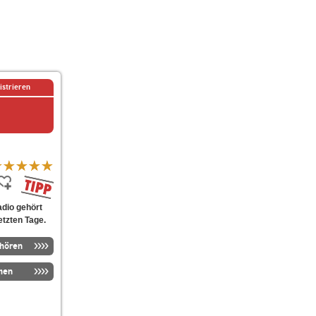
istrieren
adio gehört
etzten Tage.
nhören
men