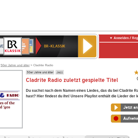
Anmelden / Reg
BR-
DR
Deutschlandfunk
3
Deutschlandfunk
80er
NDR
ANTENNE
SWR
KLASSIK
BR-KLASSIK
Kultur
90er
2
BAYERN
Kultur
OLDIE
ANTENNE
>
50er Jahre und älter
> Cladrite Radio
50er Jahre und älter
Jazz
Cladrite Radio zuletzt gespielte Titel
Du suchst nach dem Namen eines Liedes, das du bei Cladrite R
hast? Hier findest du ihn! Unsere Playlist enthält die Lieder der l
Jetzt a
Aufneh