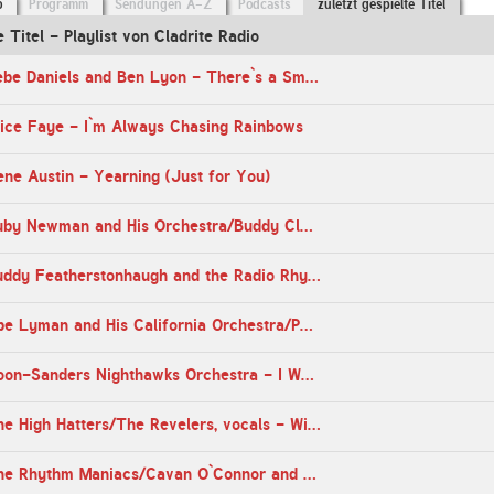
o
Programm
Sendungen A-Z
Podcasts
zuletzt gespielte Titel
e Titel - Playlist von Cladrite Radio
20:15 Uhr - Bebe Daniels and Ben Lyon - There`s a Small Hotel
lice Faye - I`m Always Chasing Rainbows
ne Austin - Yearning (Just for You)
20:07 Uhr - Ruby Newman and His Orchestra/Buddy Clark, vocal - Quiet Night
20:05 Uhr - Buddy Featherstonhaugh and the Radio Rhythm Club Sextet - Woo-Woo
17:23 Uhr - Abe Lyman and His California Orchestra/Phil Neely, vocal - Auf Wiedersehen, My Dear
17:20 Uhr - Coon-Sanders Nighthawks Orchestra - I Want to Go Home
17:17 Uhr - The High Hatters/The Revelers, vocals - Wipin` the Pan
17:16 Uhr - The Rhythm Maniacs/Cavan O`Connor and Tom Barratt, vocal - Swingin` in a Hammock