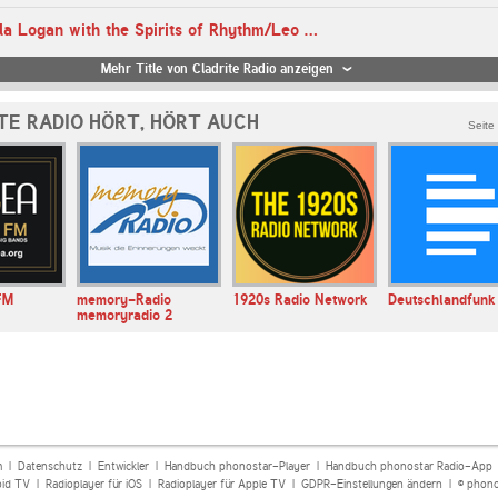
16:07 Uhr - Ella Logan with the Spirits of Rhythm/Leo Watson, additional vocal - From Monday On
Mehr Title von Cladrite Radio anzeigen
TE RADIO HÖRT, HÖRT AUCH
Seite
FM
memory-Radio
1920s Radio Network
Deutschlandfunk
memoryradio 2
m
|
Datenschutz
|
Entwickler
|
Handbuch phonostar-Player
|
Handbuch phonostar Radio-App
oid TV
|
Radioplayer für iOS
|
Radioplayer für Apple TV
|
GDPR-Einstellungen ändern
| © phono