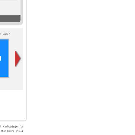
1
von
5
80er 90er OLDIE
Rockabilly Radio
Radio Superoldie
ANTENNE
|
Radioplayer für
star GmbH 2024