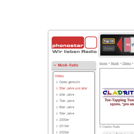
W
SWR
Top 10
4
Zuletzt
Home
>
Musik
>
Oldies
Musik-Radio
Oldies
Oldies gemischt
50er Jahre und älter
60er Jahre
70er Jahre
80er Jahre
90er Jahre
2000er
2010er
© Cladrite Radio
2020er