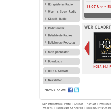
Hörspiele im Radio
Wort- & Sport-Radio
Klassik-Radio
WER CLADRI
Radiosender
Beliebteste Radios
Beliebteste Podcasts
Mein phonostar
Downloads
 Eins
WDR 4
lounge-radio.com
KCEA 89.1 
Hilfe & Kontakt
Newsletter
PHONOSTAR AUF
Dein Internetradio-Portal :
Sitemap
|
Kontakt
|
Impressu
Windows
|
Radioplayer für Android
|
Radioplayer für Andr