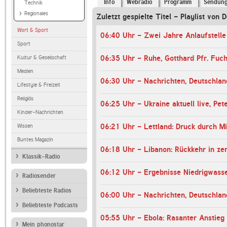
Info
Webradio
Programm
Sendun
Technik
Regionales
Zuletzt gespielte Titel - Playlist von
Wort & Sport
Sport
06:35 Uhr - Ruhe, Gotthard Pfr. Fuc
Kultur & Gesellschaft
Medien
Lifestyle & Freizeit
Religiös
06:25 Uhr - Ukraine aktuell live, Pet
Kinder-Nachrichten
Wissen
Buntes Magazin
Klassik-Radio
Radiosender
Beliebteste Radios
Beliebteste Podcasts
Mein phonostar