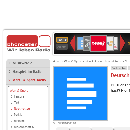
SWR3
80er
WDR
Deutschlandfunk
NDR
BR-
SWR
Top 10
90er
4
2
KLASSIK
Kultur
Zuletzt
OLDIE
ANTENNE
Home
>
Wort & Sport
>
Wort & Sport
>
Nachrichten
> Deu
Musik-Radio
Nachrichten
Hörspiele im Radio
Deutschl
Wort- & Sport-Radio
Du suchst 
hast? Hier f
Wort & Sport
Feature
Talk
Nachrichten
Politik
Wirtschaft
© Deutschlandfunk
Wissenschaft &