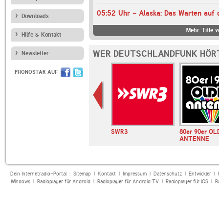
05:52 Uhr - Alaska: Das Warten auf d
Downloads
Mehr Title 
Hilfe & Kontakt
WER DEUTSCHLANDFUNK HÖRT
Newsletter
PHONOSTAR AUF
OB!
hr2-kultur
SWR3
80er 90er OL
ANTENNE
Dein Internetradio-Portal :
Sitemap
|
Kontakt
|
Impressum
|
Datenschutz
|
Entwickler
|
Windows
|
Radioplayer für Android
|
Radioplayer für Android TV
|
Radioplayer für iOS
|
R