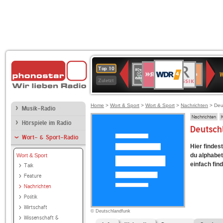
WDR
SWR3
BR-
80er
Deutschlandfunk
NDR
Deutschlandfun
SWR
Top 10
4
W
KLASSIK
90er
2
Kultur
Kultur
Zuletzt
OLDIE
ANTENNE
Home
>
Wort & Sport
>
Wort & Sport
>
Nachrichten
> Deu
Musik-Radio
Nachrichten
Hörspiele im Radio
Deutsch
Wort- & Sport-Radio
Hier findes
du alphabet
Wort & Sport
einfach fin
Talk
Feature
Nachrichten
Politik
Wirtschaft
© Deutschlandfunk
Wissenschaft &