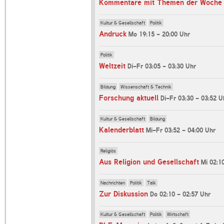
Kommentare mit Themen der Woche
Kultur & Gesellschaft
Politik
Andruck
Mo 19:15 - 20:00 Uhr
Politik
Weltzeit
Di-Fr 03:05 - 03:30 Uhr
Bildung
Wissenschaft & Technik
Forschung aktuell
Di-Fr 03:30 - 03:52 U
Kultur & Gesellschaft
Bildung
Kalenderblatt
Mi-Fr 03:52 - 04:00 Uhr
Religiös
Aus Religion und Gesellschaft
Mi 02:1
Nachrichten
Politik
Talk
Zur Diskussion
Do 02:10 - 02:57 Uhr
Kultur & Gesellschaft
Politik
Wirtschaft