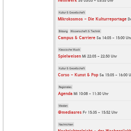
Heimwerk
So 03:05 - 03:55 Uhr
Kultur & Gesellschaft
Mikrokosmos - Die Kulturreportage
D
Bildung
Wissenschaft & Technik
Campus & Carriere
Sa 14:05 - 15:00 Uh
Klassische Musik
Spielweisen
Mi 22:05 - 22:50 Uhr
Kultur & Gesellschaft
Corso - Kunst & Pop
Sa 15:05 - 16:00 
Regionales
Agenda
Mi 10:08 - 11:30 Uhr
Medien
@mediasres
Fr 15:35 - 15:52 Uhr
Nachrichten