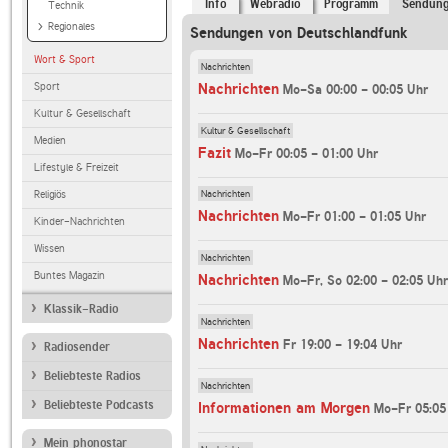
Info
Webradio
Programm
Sendun
Technik
Regionales
Sendungen von Deutschlandfunk
Wort & Sport
Nachrichten
Nachrichten
Sport
Mo-Sa 00:00 - 00:05 Uhr
Kultur & Gesellschaft
Kultur & Gesellschaft
Medien
Fazit
Mo-Fr 00:05 - 01:00 Uhr
Lifestyle & Freizeit
Nachrichten
Religiös
Nachrichten
Mo-Fr 01:00 - 01:05 Uhr
Kinder-Nachrichten
Wissen
Nachrichten
Buntes Magazin
Nachrichten
Mo-Fr, So 02:00 - 02:05 Uhr
Klassik-Radio
Nachrichten
Nachrichten
Fr 19:00 - 19:04 Uhr
Radiosender
Beliebteste Radios
Nachrichten
Beliebteste Podcasts
Informationen am Morgen
Mo-Fr 05:05
Mein phonostar