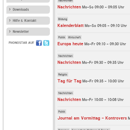
Nachrichten
Nachrichten
Mo-So 09:00 - 09:05 Uhr
Downloads
Bildung
Hilfe & Kontakt
Kalenderblatt
Mo-So 09:05 - 09:10 Uhr
Newsletter
Politik
Wirtschaft
PHONOSTAR AUF
Europa heute
Mo-Fr 09:10 - 09:30 Uhr
Nachrichten
Nachrichten
Mo-Fr 09:30 - 09:35 Uhr
Religiös
Tag für Tag
Mo-Fr 09:35 - 10:00 Uhr
Nachrichten
Nachrichten
Mo-Fr 10:00 - 10:08 Uhr
Politik
Journal am Vormittag - Kontrovers
M
Ratgeber
Gesundheit, Wellness & Beauty