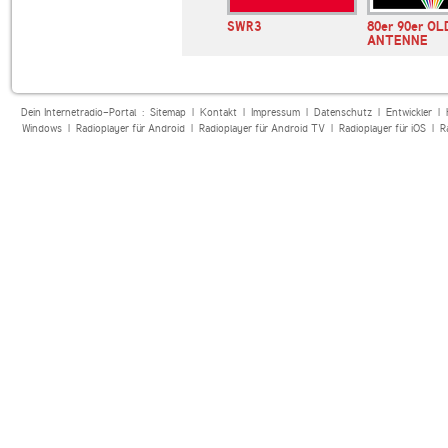
ur
RADIO BOB!
SWR3
80er 90er OL
ANTENNE
Dein Internetradio-Portal :
Sitemap
|
Kontakt
|
Impressum
|
Datenschutz
|
Entwickler
|
Windows
|
Radioplayer für Android
|
Radioplayer für Android TV
|
Radioplayer für iOS
|
R