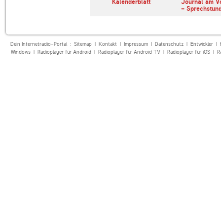
erl
ARD Radiofestival:
Kalenderblatt
Journal am V
Jazz
- Sprechstun
Dein Internetradio-Portal :
Sitemap
|
Kontakt
|
Impressum
|
Datenschutz
|
Entwickler
|
Windows
|
Radioplayer für Android
|
Radioplayer für Android TV
|
Radioplayer für iOS
|
R