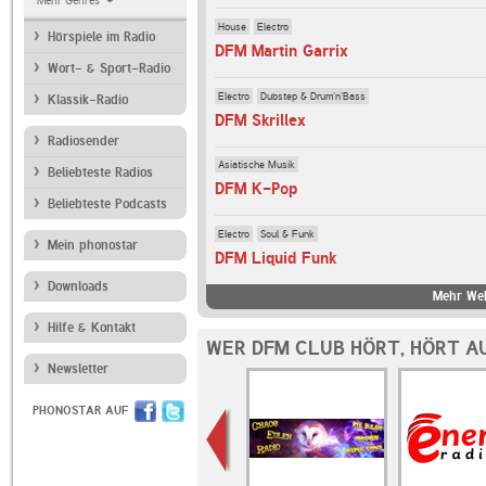
Mehr Genres
House
Electro
Hörspiele im Radio
DFM Martin Garrix
Wort- & Sport-Radio
Electro
Dubstep & Drum'n'Bass
Klassik-Radio
DFM Skrillex
Radiosender
Asiatische Musik
Beliebteste Radios
DFM K-Pop
Beliebteste Podcasts
Electro
Soul & Funk
Mein phonostar
DFM Liquid Funk
Downloads
Mehr Web
Hilfe & Kontakt
WER DFM CLUB HÖRT, HÖRT A
Newsletter
PHONOSTAR AUF