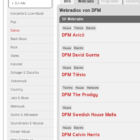
Info
Webradio
Programm
Sendun
DJ-Mix
Webradios von DFM
Konzerte & Live-Musik
50 Webradio
Pop
House
Trance
Electro
Dance
DFM Avicii
Black Music
Rock
House
Electro
DFM David Guetta
Oldies
Künstler
House
Electro
Schlager & Discofox
DFM Tiësto
Volksmusik
Techno
House
Hardcore
Country
DFM The Prodigy
Jazz & Blues
Weltmusik
House
DFM Swedish House Mafia
Gothic & Mittelalter
Soundtracks & Musical
House
Electro
Kinder-Musik
DFM Calvin Harris