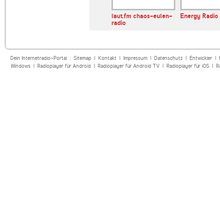
ETN.fm
laut.fm chaos-eulen-
Energy Radio
radio
Dein Internetradio-Portal :
Sitemap
|
Kontakt
|
Impressum
|
Datenschutz
|
Entwickler
|
Windows
|
Radioplayer für Android
|
Radioplayer für Android TV
|
Radioplayer für iOS
|
R