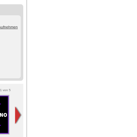
/Aufnehmen
1
von
5