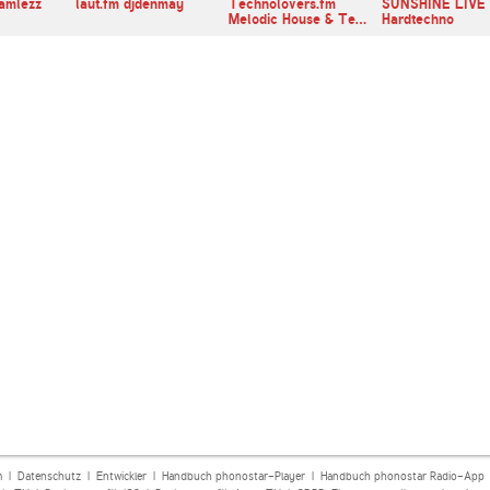
eamlezz
laut.fm djdenmay
Technolovers.fm
SUNSHINE LIVE
Melodic House & Te…
Hardtechno
m
|
Datenschutz
|
Entwickler
|
Handbuch phonostar-Player
|
Handbuch phonostar Radio-App