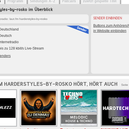
o
Programm
Sendungen A-Z
Podcasts
zuletzt gespielte Titel
tyles-by-rosko im Überblick
SENDER EINBINDEN
adio: laut.fm harderstyles-by-rosko
Buttons zum Anhören
Deutschland
in Website einbinden
Deutsch
Internetradio
bis zu 128 kbit/s Live-Stream
Senders
M HARDERSTYLES-BY-ROSKO HÖRT, HÖRT AUCH
Seite