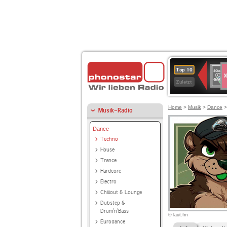
S
80er
Top 10
90er
Zuletzt
OLDI
ANT
Home
>
Musik
>
Dance
Musik-Radio
Dance
Techno
House
Trance
Hardcore
Electro
Chillout & Lounge
Dubstep &
Drum'n'Bass
© laut.fm
Eurodance