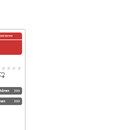
istrieren
nhören
men