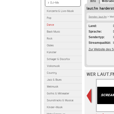
Info
Webradi
DJ-Mix
laut.fm harders
Konzerte & Live-Musik
Sender: laut.fm
> Webr
Pop
Dance
Land
Sprache
Black Music
Sendertyp
Rock
Streamqualität
Oldies
Zur Website des 
Künstler
Schlager & Discofox
Volksmusik
Country
WER LAUT.F
Jazz & Blues
Weltmusik
Gothic & Mittelalter
Soundtracks & Musical
Kinder-Musik