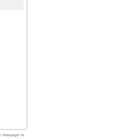
Hirschmilch Radio
laut.fm
laut.fm wiptechno
Techno
technobunkerfm
|
Radioplayer für