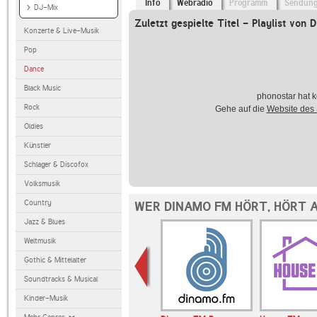
Info
Webradio
Programm
Sendun
DJ-Mix
Zuletzt gespielte Titel - Playlist von
Konzerte & Live-Musik
Pop
Dance
Black Music
phonostar hat k
Rock
Gehe auf die
Website des
Oldies
Künstler
Schlager & Discofox
Volksmusik
Country
WER DINAMO FM HÖRT, HÖRT 
Jazz & Blues
Weltmusik
Gothic & Mittelalter
Soundtracks & Musical
Kinder-Musik