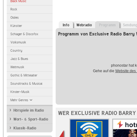
Black Music
Rock
Oldies
Info
Webradio
Programm
Sendun
Künstler
Programm von Exclusive Radio Barry 
Schlager & Discofox
Volksmusik
Country
Jazz & Blues
phonostar hat k
Weltmusik
Gehe auf die
Website des
Gothic & Mittelalter
Soundtracks & Musical
Kinder-Musik
Mehr Genres
Hörspiele im Radio
WER EXCLUSIVE RADIO BARRY
Wort- & Sport-Radio
Klassik-Radio