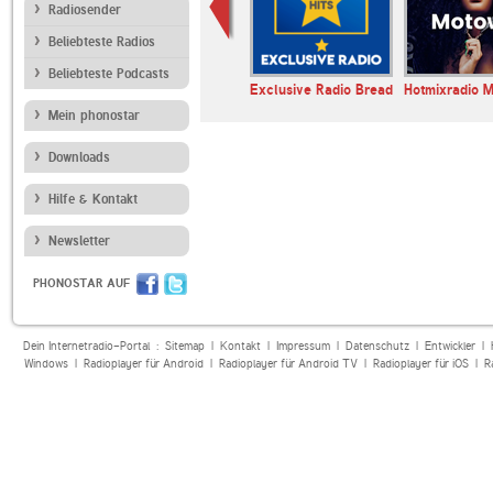
Radiosender
Beliebteste Radios
Beliebteste Podcasts
lle HIT-
Radio Caroline
Exclusive Radio Bread
Hotmixradio 
ecklenburg…
Mein phonostar
Downloads
Hilfe & Kontakt
Newsletter
PHONOSTAR AUF
Dein Internetradio-Portal :
Sitemap
|
Kontakt
|
Impressum
|
Datenschutz
|
Entwickler
|
Windows
|
Radioplayer für Android
|
Radioplayer für Android TV
|
Radioplayer für iOS
|
R