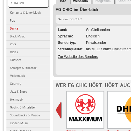
Info
Webradio
Programm
Sendun
DJ-Mix
FG CHIC im Überblick
Konzerte & Live-Musik
Sender: FG CHIC
Pop
Dance
Land
Großbritannien
Sprache
Englisch
Black Music
Sendertyp
Privatsender
Rock
Streamqualität
bis zu 127 kbit/s Live-Strea
Oldies
Zur Website des Senders
Künstler
Schlager & Discofox
Volksmusik
Country
WER FG CHIC HÖRT, HÖRT AUC
Jazz & Blues
Weltmusik
Gothic & Mittelalter
Soundtracks & Musical
Kinder-Musik