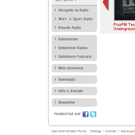
Mehr Genres
Hörspiele im Radio
Wort- & Sport-Radio
onica Radio
electroradio.fm
Minimal Mix Radio
FluxFM Tec
Klassik-Radio
Undergroun
Radiosender
Beliebteste Radios
Beliebteste Podcasts
Mein phonostar
Downloads
Hilfe & Kontakt
Newsletter
PHONOSTAR AUF
Dein Internetradio-Portal :
Sitemap
|
Kontakt
|
Impressu