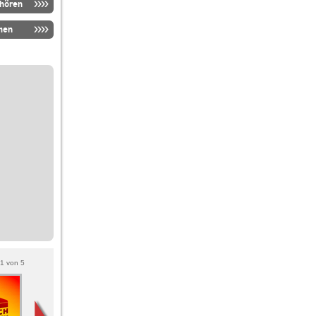
nhören
men
1
von
5