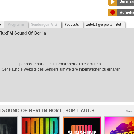
Jetzt a
Aufneh
o
Programm
Sendungen A-Z
Podcasts
zuletzt gespielte Titel
luxFM Sound Of Berlin
phonostar hat keine Informationen zu diesem Inhalt.
Gehe auf die
Website des Senders
, um weitere Informationen zu erhalten.
 SOUND OF BERLIN HÖRT, HÖRT AUCH
Seite