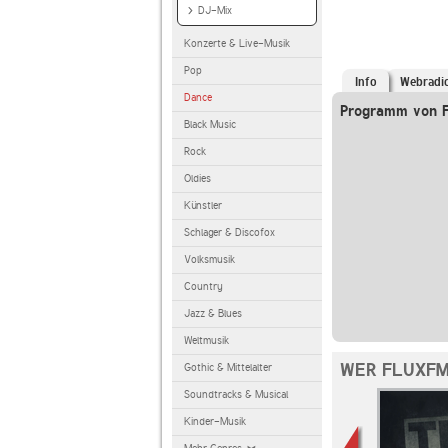
DJ-Mix
Konzerte & Live-Musik
Pop
Info
Webradi
Dance
Programm von F
Black Music
Rock
Oldies
Künstler
Schlager & Discofox
Volksmusik
Country
Jazz & Blues
Weltmusik
WER FLUXFM
Gothic & Mittelalter
Soundtracks & Musical
Kinder-Musik