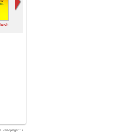
dwich
FluxFM
Ibiza Global Radio
FluxFM ElektroFlux
|
Radioplayer für