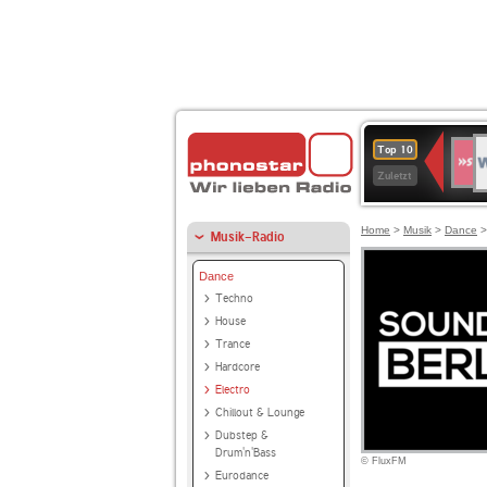
W
SWR
Top 10
4
Zuletzt
Home
>
Musik
>
Dance
Musik-Radio
Dance
Techno
House
Trance
Hardcore
Electro
Chillout & Lounge
Dubstep &
Drum'n'Bass
© FluxFM
Eurodance