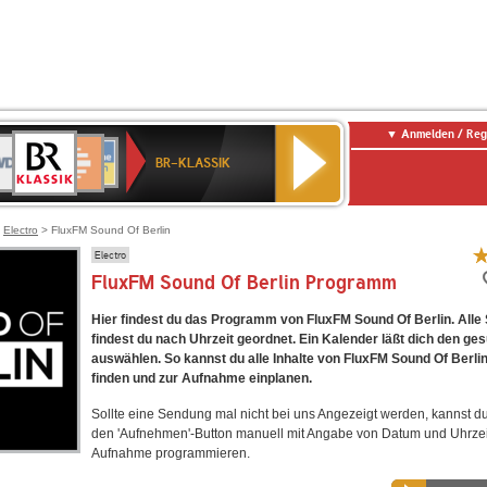
Anmelden / Reg
BR-
DR
Deutschlandfunk
3
Deutschlandfunk
80er
NDR
ANTENNE
SWR
KLASSIK
BR-KLASSIK
Kultur
90er
2
BAYERN
Kultur
OLDIE
ANTENNE
>
Electro
> FluxFM Sound Of Berlin
Electro
FluxFM Sound Of Berlin Programm
Hier findest du das Programm von FluxFM Sound Of Berlin. All
findest du nach Uhrzeit geordnet. Ein Kalender läßt dich den ge
auswählen. So kannst du alle Inhalte von FluxFM Sound Of Berlin
finden und zur Aufnahme einplanen.
Sollte eine Sendung mal nicht bei uns Angezeigt werden, kannst d
den 'Aufnehmen'-Button manuell mit Angabe von Datum und Uhrzei
Aufnahme programmieren.