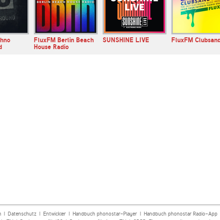
hno
FluxFM Berlin Beach
SUNSHINE LIVE
FluxFM Clubsan
d
House Radio
m
|
Datenschutz
|
Entwickler
|
Handbuch phonostar-Player
|
Handbuch phonostar Radio-App