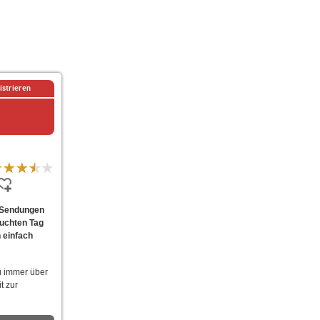
istrieren
e Sendungen
suchten Tag
 einfach
u immer über
t zur