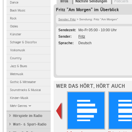
Infos
Nächste Sendungen
Podcasts
Dance
Fritz "Am Morgen" im Überblick
Black Music
Rock
Sender: Fritz
> Sendung: Fritz "Am Morgen"
Oldies
Sendezeit
Mo-Fr 05:00 - 10:00 Uhr
Künstler
Sender
Fritz
Schlager & Discofox
Sprache
Deutsch
Volksmusik
Country
Jazz & Blues
Weltmusik
Gothic & Mittelalter
WER DAS HÖRT, HÖRT AUCH
Soundtracks & Musical
Kinder-Musik
Mehr Genres
Hörspiele im Radio
Wort- & Sport-Radio