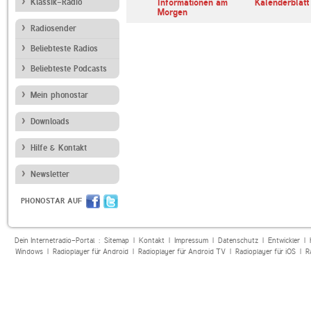
erl
Klassik-Radio
ARD Radiofestival:
Informationen am
Kalenderblatt
Jazz
Morgen
Radiosender
Beliebteste Radios
Beliebteste Podcasts
Mein phonostar
Downloads
Hilfe & Kontakt
Newsletter
PHONOSTAR AUF
Dein Internetradio-Portal :
Sitemap
|
Kontakt
|
Impressum
|
Datenschutz
|
Entwickler
|
Windows
|
Radioplayer für Android
|
Radioplayer für Android TV
|
Radioplayer für iOS
|
R