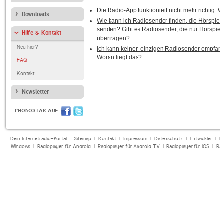
Die Radio-App funktioniert nicht mehr richtig
Downloads
Wie kann ich Radiosender finden, die Hörspie
senden? Gibt es Radiosender, die nur Hörspie
Hilfe & Kontakt
übertragen?
Neu hier?
Ich kann keinen einzigen Radiosender empfa
Woran liegt das?
FAQ
Kontakt
Newsletter
PHONOSTAR AUF
Dein Internetradio-Portal :
Sitemap
|
Kontakt
|
Impressum
|
Datenschutz
|
Entwickler
|
Windows
|
Radioplayer für Android
|
Radioplayer für Android TV
|
Radioplayer für iOS
|
R