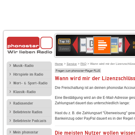
Deutschlandfunk
BR-
ANTENNE
WDR
Deutschlandfunk
80er
SWR3
NDR
WDR
SWR
Top 10
D
Kultur
KLASSIK
BAYERN
4
90er
2
2
Kultur
K
Zuletzt
OLDIE
ANTENNE
Home
>
Service
>
FAQ
> Wann wird mir der Lizenzschlüss
Musik-Radio
Fragen zum phonostar-Player PLUS
Hörspiele im Radio
Wann wird mir der Lizenzschlüss
Wort- & Sport-Radio
Die Freischaltung ist an deinen phonostar Account
Klassik-Radio
Eine Bestätigung wird an die E-Mail-Adresse ges
Zahlungsart dauert das unterschiedlich lange:
Radiosender
Beliebteste Radios
Hast du z. B. die Zahlungsart "Überweisung" gewäh
Bankeinzug oder PayPal dauert es in der Regel n
Beliebteste Podcasts
Die meisten Nutzer wollen wisse
Mein phonostar