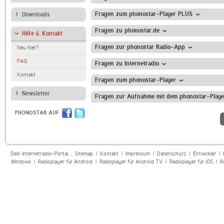
Fragen zum phonostar-Player PLUS
Downloads
Fragen zu phonostar.de
Hilfe & Kontakt
Fragen zur phonostar Radio-App
Neu hier?
FAQ
Fragen zu Internetradio
Kontakt
Fragen zum phonostar-Player
Newsletter
Fragen zur Aufnahme mit dem phonostar-Playe
PHONOSTAR AUF
Dein Internetradio-Portal :
Sitemap
|
Kontakt
|
Impressum
|
Datenschutz
|
Entwickler
|
Windows
|
Radioplayer für Android
|
Radioplayer für Android TV
|
Radioplayer für iOS
|
R