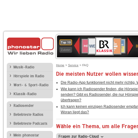
BR-
WDR
Deutschlandfunk
SWR3
Deutschlandfunk
80er
NDR
ANTENNE
SWR
Top 10
KLASSIK
B
4
Kultur
90er
2
BAYERN
Kultur
Zuletzt
OLDIE
ANTENNE
Home
>
Service
> FAQ
Musik-Radio
Die meisten Nutzer wollen wisse
Hörspiele im Radio
Die Radio-App funktioniert nicht mehr richtig
Wort- & Sport-Radio
Wie kann ich Radiosender finden, die Hörspie
Klassik-Radio
senden? Gibt es Radiosender, die nur Hörspie
übertragen?
Radiosender
Ich kann keinen einzigen Radiosender empfa
Woran liegt das?
Beliebteste Radios
Beliebteste Podcasts
Wähle ein Thema, um alle Frage
Mein phonostar
Fragen zur Radio-Cloud