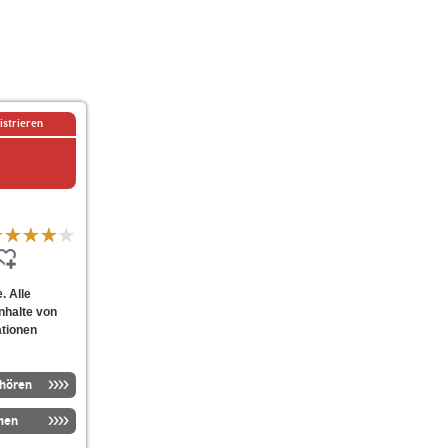
istrieren
. Alle
nhalte von
ationen
nhören
men