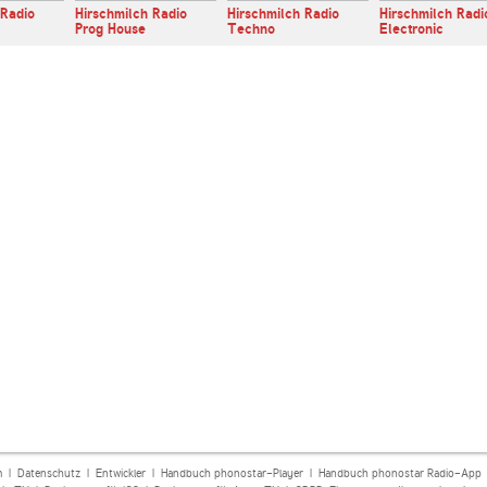
 Radio
Hirschmilch Radio
Hirschmilch Radio
Hirschmilch Radi
Prog House
Techno
Electronic
m
|
Datenschutz
|
Entwickler
|
Handbuch phonostar-Player
|
Handbuch phonostar Radio-App