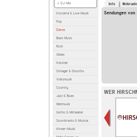
DJ-Mix
Info
Webradi
Sendungen von 
Konzerte & Live-Musik
Pop
Dance
Black Music
Rock
Oldies
Künstler
Schlager & Discofox
Volksmusik
Country
WER HIRSCH
Jazz & Blues
Weltmusik
Gothic & Mittelalter
Soundtracks & Musical
Kinder-Musik