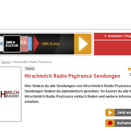
Anmelden / Reg
SWR
DR
NDR
ENNE
80er
SWR3
WDR
BR-
Deutschlandfunk
Deutschlandfunk
Kultur
SWR Kultur
2
ERN
90er
4
KLASSIK
Kultur
OLDIE
ANTENNE
>
Trance
> Hirschmilch Radio Psytrance
Trance
Hirschmilch Radio Psytrance Sendungen
Hier findest du alle Sendungen von Hirschmilch Radio Psytrance
Sendungen findest du alphabetisch geordnet. So kannst du alle I
Hirschmilch Radio Psytrance einfach finden und weitere Inform
erhalten.
Jetzt a
Aufneh