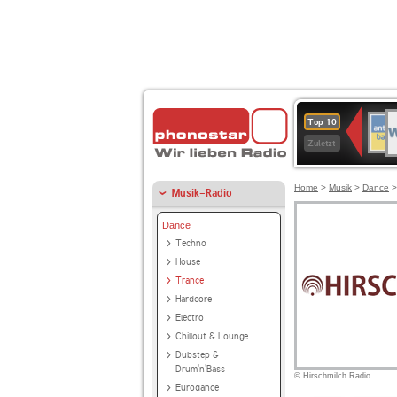
W
ANT
Top 10
2
BAY
Zuletzt
Home
>
Musik
>
Dance
Musik-Radio
Dance
Techno
House
Trance
Hardcore
Electro
Chillout & Lounge
Dubstep &
Drum'n'Bass
© Hirschmilch Radio
Eurodance