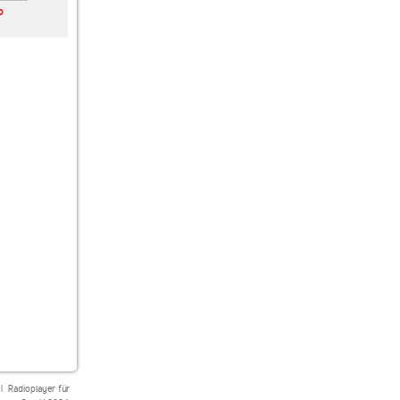
o
Hirschmilch Radio
SUNSHINE LIVE
Psyradio Progressive
Chillout
|
Radioplayer für