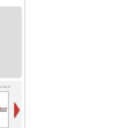
1
von
5