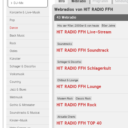
Info
Webradio
Programm
Sendun
DJ-Mix
Webradios von HIT RADIO FFH
Konzerte & Live-Musik
43 Webradio
Pop
Hits der 90er, 2000er & von heute
80er Jahre
Dance
HIT RADIO FFH Live-Stream
Black Music
Rock
Soundtracks
HIT RADIO FFH Soundtrack
Oldies
Künstler
Schlager & Discofox
Schlager & Discofox
HIT RADIO FFH Schlagerkult
Volksmusik
Chillout & Lounge
Country
HIT RADIO FFH Lounge
Jazz & Blues
Weltmusik
Modern Rock
Classic Rock
HIT RADIO FFH Rock
Gothic & Mittelalter
Soundtracks & Musical
Aktuelle Charts
Kinder-Musik
HIT RADIO FFH TOP 40