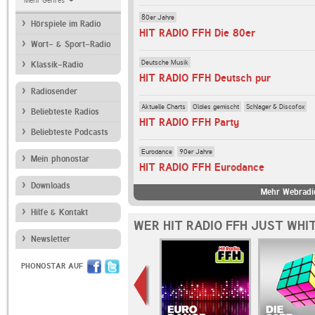
Mehr Genres
80er Jahre
Hörspiele im Radio
HIT RADIO FFH Die 80er
Wort- & Sport-Radio
Deutsche Musik
Klassik-Radio
HIT RADIO FFH Deutsch pur
Radiosender
Aktuelle Charts
Oldies gemischt
Schlager & Discofox
Beliebteste Radios
HIT RADIO FFH Party
Beliebteste Podcasts
Eurodance
90er Jahre
Mein phonostar
HIT RADIO FFH Eurodance
Downloads
Mehr Webradi
Hilfe & Kontakt
WER HIT RADIO FFH JUST WHI
Newsletter
PHONOSTAR AUF