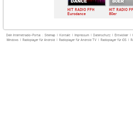
lle HIT-
95.5 Charivari Italo-
HIT RADIO FFH
HIT RADIO FF
ecklenburg…
Hits
Eurodance
80er
Dein Internetradio-Portal :
Sitemap
|
Kontakt
|
Impressum
|
Datenschutz
|
Entwickler
|
Windows
|
Radioplayer für Android
|
Radioplayer für Android TV
|
Radioplayer für iOS
|
R