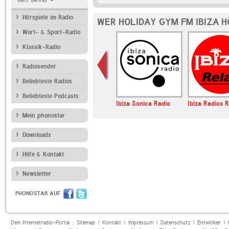
Mehr Genres
Hörspiele im Radio
WER HOLIDAY GYM FM IBIZA H
Wort- & Sport-Radio
Klassik-Radio
Radiosender
Beliebteste Radios
Beliebteste Podcasts
ngs - Solo
Ibiza Global Radio
Ibiza Sonica Radio
Ibiza Radios 
dio
Mein phonostar
Downloads
Hilfe & Kontakt
Newsletter
PHONOSTAR AUF
Dein Internetradio-Portal :
Sitemap
|
Kontakt
|
Impressum
|
Datenschutz
|
Entwickler
|