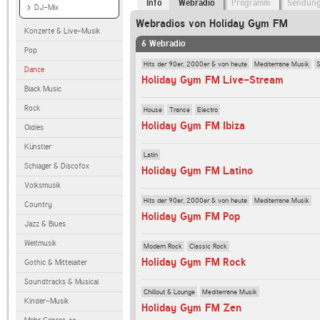
Info
Webradio
Programm
Sendun
DJ-Mix
Webradios von Holiday Gym FM
Konzerte & Live-Musik
6 Webradio
Pop
Hits der 90er, 2000er & von heute
Mediterrane Musik
S
Dance
Holiday Gym FM Live-Stream
Black Music
Rock
House
Trance
Electro
Holiday Gym FM Ibiza
Oldies
Künstler
Latin
Schlager & Discofox
Holiday Gym FM Latino
Volksmusik
Hits der 90er, 2000er & von heute
Mediterrane Musik
Country
Holiday Gym FM Pop
Jazz & Blues
Weltmusik
Modern Rock
Classic Rock
Holiday Gym FM Rock
Gothic & Mittelalter
Soundtracks & Musical
Chillout & Lounge
Mediterrane Musik
Kinder-Musik
Holiday Gym FM Zen