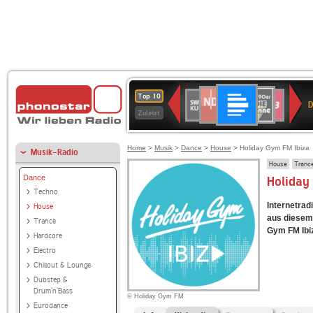
Deutschlandfunk
NDR
80er
SWR
SWR3
Top 10
D
2
90er
Kultur
Zuletzt
OLDIE
ANTENNE
Home
>
Musik
>
Dance
>
House
> Holiday Gym FM Ibiza
Musik-Radio
House
Tranc
Dance
Holiday
Techno
Internetrad
House
aus diesem
Trance
Gym FM Ibiza
Hardcore
Electro
Chillout & Lounge
Dubstep &
Drum'n'Bass
© Holiday Gym FM
Eurodance