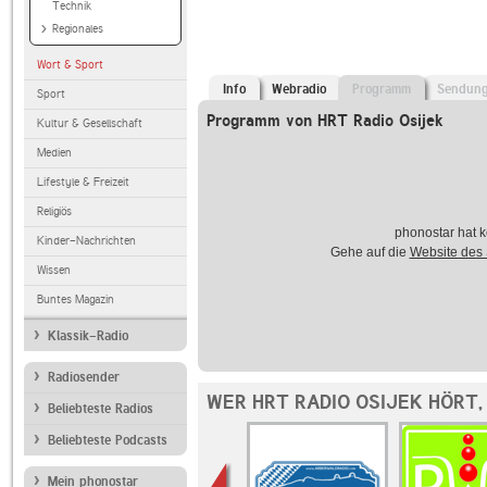
Technik
Regionales
Wort & Sport
Info
Webradio
Programm
Sendun
Sport
Programm von HRT Radio Osijek
Kultur & Gesellschaft
Medien
Lifestyle & Freizeit
Religiös
phonostar hat k
Kinder-Nachrichten
Gehe auf die
Website des
Wissen
Buntes Magazin
Klassik-Radio
Radiosender
WER HRT RADIO OSIJEK HÖRT,
Beliebteste Radios
Beliebteste Podcasts
Mein phonostar