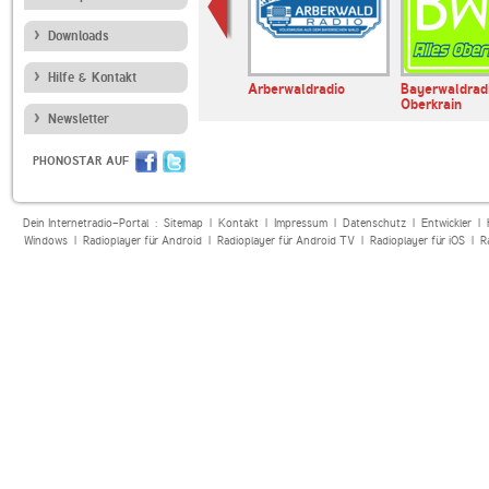
Downloads
Hilfe & Kontakt
Arberwaldradio
Bayerwaldradi
Oberkrain
Newsletter
PHONOSTAR AUF
Dein Internetradio-Portal :
Sitemap
|
Kontakt
|
Impressum
|
Datenschutz
|
Entwickler
|
Windows
|
Radioplayer für Android
|
Radioplayer für Android TV
|
Radioplayer für iOS
|
R