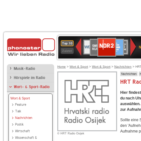
NDR
SWR
Deutschlandfunk
WDR
SWR3
WDR
BR-
Deutschlandfunk
ANTENNE
80er
Top 10
2
N
Kultur
2
4
KLASSIK
Kultur
BAYERN
90er
Zuletzt
OLDIE
ANTENNE
Home
>
Wort & Sport
>
Wort & Sport
>
Nachrichten
> HRT
Musik-Radio
Nachrichten
Hörspiele im Radio
HRT Rad
Wort- & Sport-Radio
Hier findes
du nach Uhr
Wort & Sport
auswählen. 
Feature
zur Aufnah
Talk
Nachrichten
Sollte eine
Politik
den 'Aufneh
Wirtschaft
Aufnahme p
© HRT Radio Osijek
Wissenschaft &