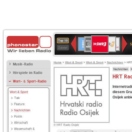
SWR3
80er
WDR
Deutschlandfunk
NDR
BR-
SWR
Top 10
90er
4
2
KLASSIK
Kultur
Zuletzt
OLDIE
ANTENNE
Home
>
Wort & Sport
>
Wort & Sport
>
Nachrichten
> HRT
Musik-Radio
Nachrichten
Hörspiele im Radio
HRT Rad
Wort- & Sport-Radio
Internetrad
diesem Gru
Wort & Sport
Osijek anbie
Talk
Feature
Nachrichten
Politik
Wirtschaft
© HRT Radio Osijek
Wissenschaft &