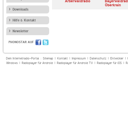
Arberwaldradio
Bayerwaldradi
Oberkrain
Downloads
Hilfe & Kontakt
Newsletter
PHONOSTAR AUF
Dein Internetradio-Portal :
Sitemap
|
Kontakt
|
Impressum
|
Datenschutz
|
Entwickler
|
Windows
|
Radioplayer für Android
|
Radioplayer für Android TV
|
Radioplayer für iOS
|
R