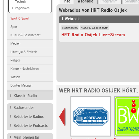
Info
Webradio
Programm
Sendun
Technik
Regionales
Webradios von HRT Radio Osijek
Wort & Sport
1 Webradio
Sport
Nachrichten
Kultur & Gesellschaft
HRT Radio Osijek Live-Stream
Kultur & Gesellschaft
Medien
Lifestyle & Freizeit
Religiös
Kinder-Nachrichten
Wissen
Buntes Magazin
WER HRT RADIO OSIJEK HÖRT,
Klassik-Radio
Radiosender
Beliebteste Radios
Beliebteste Podcasts
Mein phonostar