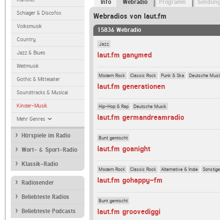
Info
Webradio
Programm
Sendun
Schlager & Discofox
Webradios von laut.fm
Volksmusik
15836 Webradio
Country
Jazz
Jazz & Blues
laut.fm ganymed
Weltmusik
Modern Rock
Classic Rock
Punk & Ska
Deutsche Musi
Gothic & Mittelalter
laut.fm generationen
Soundtracks & Musical
Kinder-Musik
Hip-Hop & Rap
Deutsche Musik
laut.fm germandreamradio
Mehr Genres
Hörspiele im Radio
Bunt gemischt
laut.fm goanight
Wort- & Sport-Radio
Klassik-Radio
Modern Rock
Classic Rock
Alternative & Indie
Sonstig
laut.fm gohappy-fm
Radiosender
Beliebteste Radios
Bunt gemischt
laut.fm groovediggi
Beliebteste Podcasts