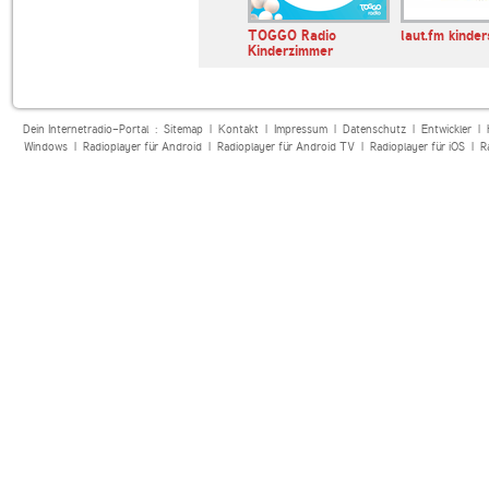
laut.fm klabautermann
TOGGO Radio
laut.fm kinde
Kinderzimmer
Dein Internetradio-Portal :
Sitemap
|
Kontakt
|
Impressum
|
Datenschutz
|
Entwickler
|
Windows
|
Radioplayer für Android
|
Radioplayer für Android TV
|
Radioplayer für iOS
|
R