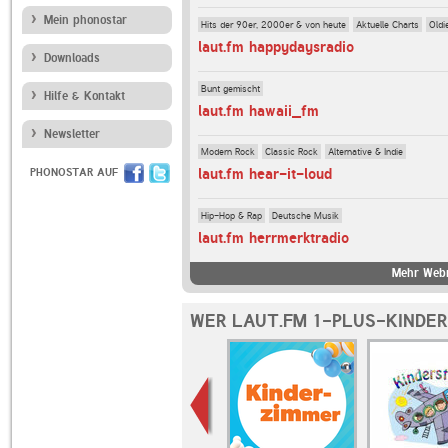
Mein phonostar
Hits der 90er, 2000er & von heute
Aktuelle Charts
Oldi
laut.fm happydaysradio
Downloads
Bunt gemischt
Hilfe & Kontakt
laut.fm hawaii_fm
Newsletter
Modern Rock
Classic Rock
Alternative & Indie
laut.fm hear-it-loud
PHONOSTAR AUF
Hip-Hop & Rap
Deutsche Musik
laut.fm herrmerktradio
Mehr Webr
WER LAUT.FM 1-PLUS-KINDER