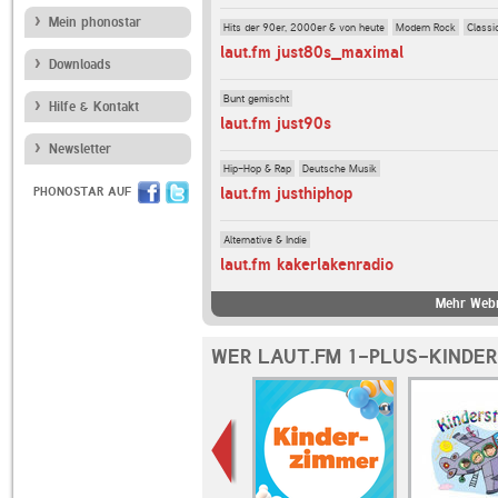
Mein phonostar
Hits der 90er, 2000er & von heute
Modern Rock
Classi
laut.fm just80s_maximal
Downloads
Bunt gemischt
Hilfe & Kontakt
laut.fm just90s
Newsletter
Hip-Hop & Rap
Deutsche Musik
laut.fm justhiphop
PHONOSTAR AUF
Alternative & Indie
laut.fm kakerlakenradio
Mehr Webr
WER LAUT.FM 1-PLUS-KINDER