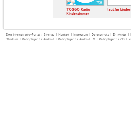
laut.fm klabautermann
TOGGO Radio
laut.fm kinde
Kinderzimmer
Dein Internetradio-Portal :
Sitemap
|
Kontakt
|
Impressum
|
Datenschutz
|
Entwickler
|
Windows
|
Radioplayer für Android
|
Radioplayer für Android TV
|
Radioplayer für iOS
|
R