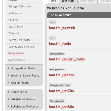
Info
Webradio
Programm
Sendun
Schlager & Discofox
Webradios von laut.fm
Volksmusik
15836 Webradio
Country
Jazz
Jazz & Blues
laut.fm jazzwelt
Weltmusik
Jazz
Gothic & Mittelalter
laut.fm jradio
Soundtracks & Musical
Kinder-Musik
Bunt gemischt
laut.fm juenger_radio
Mehr Genres
Hörspiele im Radio
Bunt gemischt
laut.fm jukebox
Wort- & Sport-Radio
Klassik-Radio
Schlager & Discofox
laut.fm just70s
Radiosender
Beliebteste Radios
Bunt gemischt
laut.fm just80s
Beliebteste Podcasts