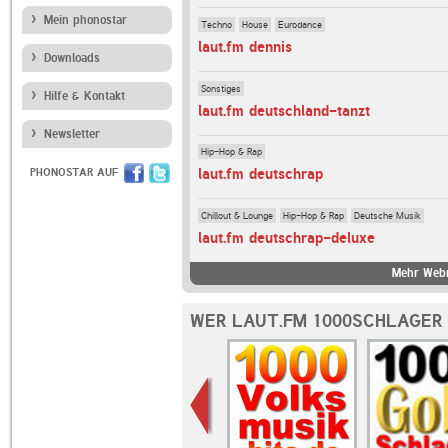
Mein phonostar
Techno
House
Eurodance
laut.fm dennis
Downloads
Sonstiges
Hilfe & Kontakt
laut.fm deutschland-tanzt
Newsletter
Hip-Hop & Rap
laut.fm deutschrap
PHONOSTAR AUF
Chillout & Lounge
Hip-Hop & Rap
Deutsche Musik
laut.fm deutschrap-deluxe
Mehr Webr
WER LAUT.FM 1000SCHLAGER 