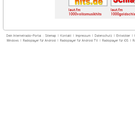
arty-
laut.fm
laut.fm
24
1000volksmusikhits
1000goldschl
Dein Internetradio-Portal :
Sitemap
|
Kontakt
|
Impressum
|
Datenschutz
|
Entwickler
|
Windows
|
Radioplayer für Android
|
Radioplayer für Android TV
|
Radioplayer für iOS
|
R