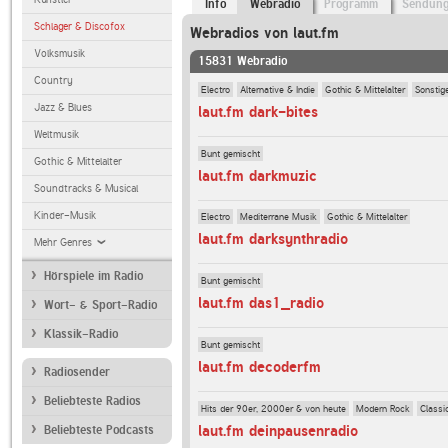
Info
Webradio
Programm
Sendun
Schlager & Discofox
Webradios von laut.fm
Volksmusik
15831 Webradio
Country
Electro
Alternative & Indie
Gothic & Mittelalter
Sonstig
Jazz & Blues
laut.fm dark-bites
Weltmusik
Bunt gemischt
Gothic & Mittelalter
laut.fm darkmuzic
Soundtracks & Musical
Kinder-Musik
Electro
Mediterrane Musik
Gothic & Mittelalter
laut.fm darksynthradio
Mehr Genres
Hörspiele im Radio
Bunt gemischt
laut.fm das1_radio
Wort- & Sport-Radio
Klassik-Radio
Bunt gemischt
laut.fm decoderfm
Radiosender
Beliebteste Radios
Hits der 90er, 2000er & von heute
Modern Rock
Classi
laut.fm deinpausenradio
Beliebteste Podcasts