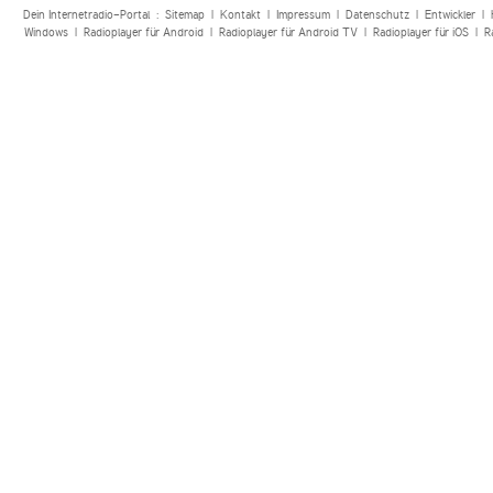
Dein Internetradio-Portal :
Sitemap
|
Kontakt
|
Impressum
|
Datenschutz
|
Entwickler
|
Windows
|
Radioplayer für Android
|
Radioplayer für Android TV
|
Radioplayer für iOS
|
R