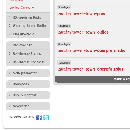
Sonstiges
Weniger Genres
laut.fm tower-town-plus
Hörspiele im Radio
Sonstiges
Wort- & Sport-Radio
laut.fm tower-town-oldies
Klassik-Radio
Sonstiges
Radiosender
laut.fm tower-town-oberpfalzradio
Beliebteste Radios
Beliebteste Podcasts
Sonstiges
laut.fm tower-town-oberpfalzplus
Mein phonostar
Mehr Webr
Downloads
Hilfe & Kontakt
Newsletter
PHONOSTAR AUF