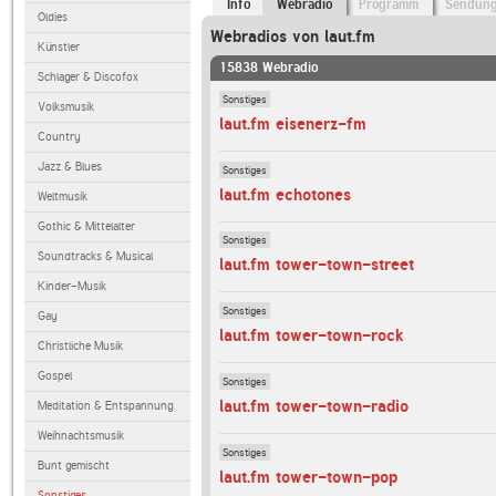
Info
Webradio
Programm
Sendun
Oldies
Webradios von laut.fm
Künstler
15838 Webradio
Schlager & Discofox
Sonstiges
Volksmusik
laut.fm eisenerz-fm
Country
Jazz & Blues
Sonstiges
laut.fm echotones
Weltmusik
Gothic & Mittelalter
Sonstiges
Soundtracks & Musical
laut.fm tower-town-street
Kinder-Musik
Sonstiges
Gay
laut.fm tower-town-rock
Christliche Musik
Gospel
Sonstiges
laut.fm tower-town-radio
Meditation & Entspannung
Weihnachtsmusik
Sonstiges
Bunt gemischt
laut.fm tower-town-pop
Sonstiges