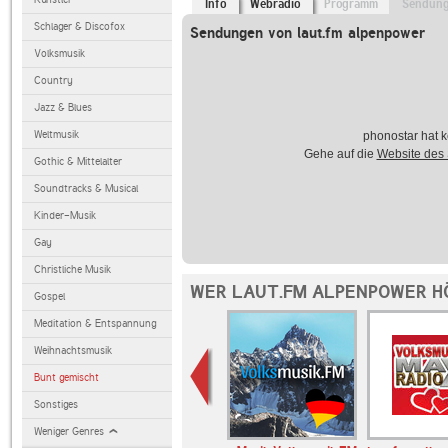
Info
Webradio
Programm
Sendun
Schlager & Discofox
Sendungen von laut.fm alpenpower
Volksmusik
Country
Jazz & Blues
Weltmusik
phonostar hat k
Gehe auf die
Website des
Gothic & Mittelalter
Soundtracks & Musical
Kinder-Musik
Gay
Christliche Musik
WER LAUT.FM ALPENPOWER H
Gospel
Meditation & Entspannung
Weihnachtsmusik
Bunt gemischt
Sonstiges
Weniger Genres