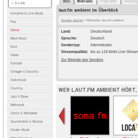
Info
Webradio
Programm
Sendun
DJ-Mix
laut.fm ambient im Überblick
Konzerte & Live-Musik
Sender: laut.fm
> Webradio: laut.fm ambient
Pop
Dance
Land
Deutschland
Sprache
Deutsch
Black Music
Sendertyp
Internetradio
Rock
Streamqualität
bis zu 128 kbit/s Live-Strea
Oldies
Zur Website des Senders
Künstler
Schlager & Discofox
Volksmusik
Country
WER LAUT.FM AMBIENT HÖRT,
Jazz & Blues
Weltmusik
Gothic & Mittelalter
Soundtracks & Musical
Kinder-Musik