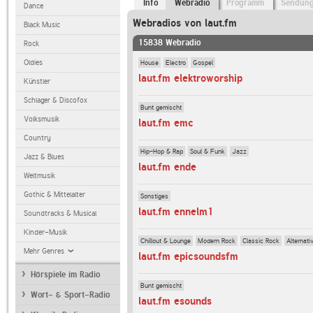
Info
Webradio
Programm
Sendun
Dance
Webradios von laut.fm
Black Music
15838 Webradio
Rock
House
Electro
Gospel
Oldies
laut.fm elektroworship
Künstler
Schlager & Discofox
Bunt gemischt
Volksmusik
laut.fm emc
Country
Hip-Hop & Rap
Soul & Funk
Jazz
Jazz & Blues
laut.fm ende
Weltmusik
Gothic & Mittelalter
Sonstiges
laut.fm ennelm1
Soundtracks & Musical
Kinder-Musik
Chillout & Lounge
Modern Rock
Classic Rock
Alternati
Mehr Genres
laut.fm epicsoundsfm
Hörspiele im Radio
Bunt gemischt
Wort- & Sport-Radio
laut.fm esounds