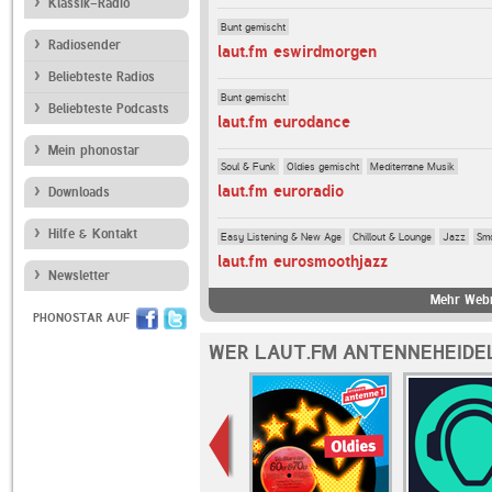
Klassik-Radio
Bunt gemischt
Radiosender
laut.fm eswirdmorgen
Beliebteste Radios
Bunt gemischt
Beliebteste Podcasts
laut.fm eurodance
Mein phonostar
Soul & Funk
Oldies gemischt
Mediterrane Musik
laut.fm euroradio
Downloads
Hilfe & Kontakt
Easy Listening & New Age
Chillout & Lounge
Jazz
Sm
laut.fm eurosmoothjazz
Newsletter
Mehr Webr
PHONOSTAR AUF
WER LAUT.FM ANTENNEHEIDE