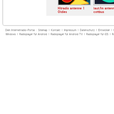
 Corse -
KTUH FM
Hitradio antenne 1
laut.fm anten
za Mora
Oldies
cottbus
Dein Internetradio-Portal :
Sitemap
|
Kontakt
|
Impressum
|
Datenschutz
|
Entwickler
|
Windows
|
Radioplayer für Android
|
Radioplayer für Android TV
|
Radioplayer für iOS
|
R