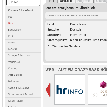
Info
Webradio
Programm
Sendun
DJ-Mix
laut.fm crazybass im Überblick
Konzerte & Live-Musik
Sender: laut.fm
> Webradio: laut.fm crazybass
Pop
Dance
Land
Deutschland
Sprache
Deutsch
Black Music
Sendertyp
Internetradio
Rock
Streamqualität
bis zu 128 kbit/s Live-Strea
Oldies
Zur Website des Senders
Künstler
Schlager & Discofox
Volksmusik
Country
WER LAUT.FM CRAZYBASS HÖ
Jazz & Blues
Weltmusik
Gothic & Mittelalter
Soundtracks & Musical
Kinder-Musik