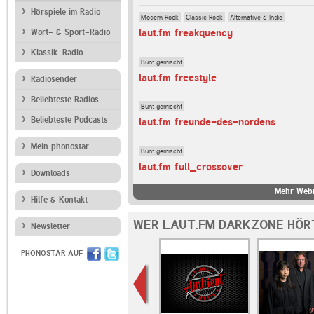
Hörspiele im Radio
Modern Rock
Classic Rock
Alternative & Indie
laut.fm freakquency
Wort- & Sport-Radio
Klassik-Radio
Bunt gemischt
laut.fm freestyle
Radiosender
Beliebteste Radios
Bunt gemischt
Beliebteste Podcasts
laut.fm freunde-des-nordens
Mein phonostar
Bunt gemischt
laut.fm full_crossover
Downloads
Mehr Webr
Hilfe & Kontakt
WER LAUT.FM DARKZONE HÖR
Newsletter
PHONOSTAR AUF