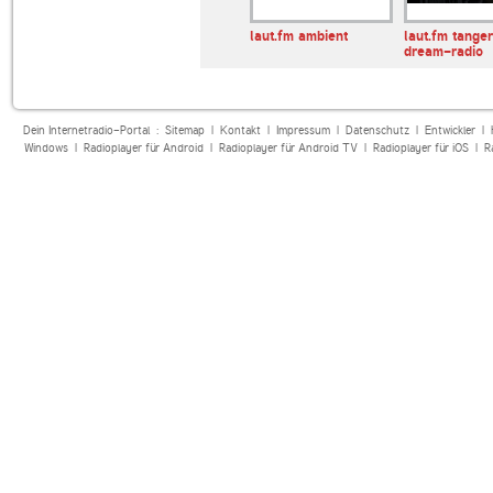
nfo
SomaFM Drone Zone
laut.fm ambient
laut.fm tange
dream-radio
Dein Internetradio-Portal :
Sitemap
|
Kontakt
|
Impressum
|
Datenschutz
|
Entwickler
|
Windows
|
Radioplayer für Android
|
Radioplayer für Android TV
|
Radioplayer für iOS
|
R