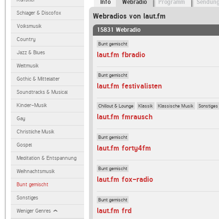
Info
Webradio
Programm
Sendun
Schlager & Discofox
Webradios von laut.fm
Volksmusik
15831 Webradio
Country
Bunt gemischt
Jazz & Blues
laut.fm fbradio
Weltmusik
Bunt gemischt
Gothic & Mittelalter
laut.fm festivalisten
Soundtracks & Musical
Kinder-Musik
Chillout & Lounge
Klassik
Klassische Musik
Sonstiges
laut.fm fmrausch
Gay
Christliche Musik
Bunt gemischt
Gospel
laut.fm forty4fm
Meditation & Entspannung
Bunt gemischt
Weihnachtsmusik
laut.fm fox-radio
Bunt gemischt
Sonstiges
Bunt gemischt
laut.fm frd
Weniger Genres