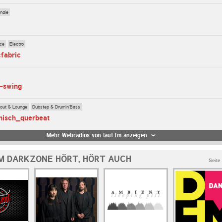
Indie
ce
Electro
cfabric
o-swing
lout & Lounge
Dubstep & Drum'n'Bass
onisch_querbeat
Mehr Webradios von laut.fm anzeigen
M DARKZONE HÖRT, HÖRT AUCH
Seite