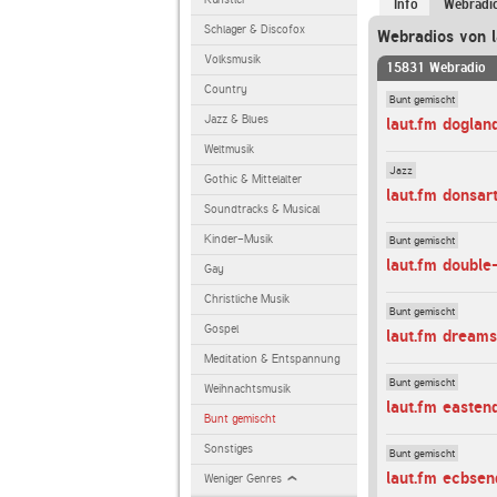
Info
Webradi
Schlager & Discofox
Webradios von l
Volksmusik
15831 Webradio
Country
Bunt gemischt
Jazz & Blues
laut.fm doglan
Weltmusik
Jazz
Gothic & Mittelalter
laut.fm donsar
Soundtracks & Musical
Kinder-Musik
Bunt gemischt
laut.fm doubl
Gay
Christliche Musik
Bunt gemischt
Gospel
laut.fm dream
Meditation & Entspannung
Bunt gemischt
Weihnachtsmusik
laut.fm easten
Bunt gemischt
Sonstiges
Bunt gemischt
laut.fm ecbsen
Weniger Genres