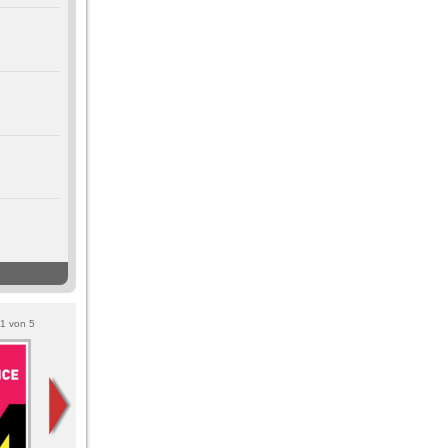
1
von
5