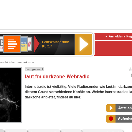
Anmelden / Reg
Deutschlandfunk
R-
ANTENNE
Deutschlandfunk
80er
SWR3
NDR
WDR
SWR
Deutschlandfunk
Kultur
LASSIK
BAYERN
90er
2
2
Kultur
Kultur
OLDIE
ANTENNE
mischt
> laut.fm darkzone
Bunt gemischt
laut.fm darkzone Webradio
Internetradio ist vielfältig. Viele Radiosender wie laut.fm darkzo
diesem Grund verschiedene Kanäle an. Welche Internetradios l
darkzone anbietet, findest du hier.
Jetzt a
Aufneh