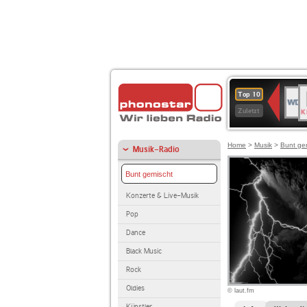
B
WDR
Top 10
K
4
Zuletzt
Home
>
Musik
>
Bunt ge
Musik-Radio
Bunt gemischt
Konzerte & Live-Musik
Pop
Dance
Black Music
Rock
Oldies
© laut.fm
Künstler