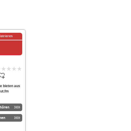
istrieren
ne bieten aus
aut.fm
nhören
men