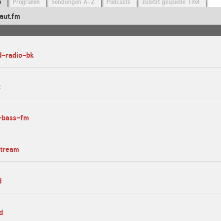
o
Programm
Sendungen A-Z
Podcasts
zuletzt gespielte Titel
aut.fm
d-radio-bk
t
e-bass-fm
stream
d
d