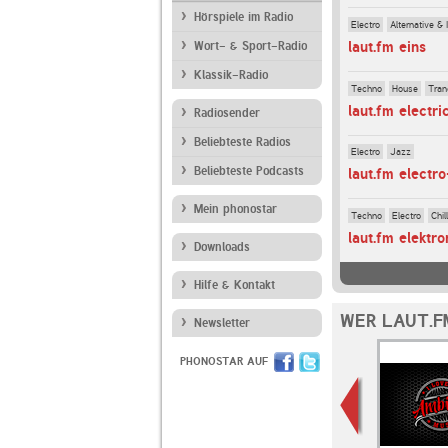
Hörspiele im Radio
Electro
Alternative & 
laut.fm eins
Wort- & Sport-Radio
Klassik-Radio
Techno
House
Tran
laut.fm electri
Radiosender
Beliebteste Radios
Electro
Jazz
Beliebteste Podcasts
laut.fm electr
Mein phonostar
Techno
Electro
Chil
laut.fm elektr
Downloads
Hilfe & Kontakt
WER LAUT.F
Newsletter
PHONOSTAR AUF