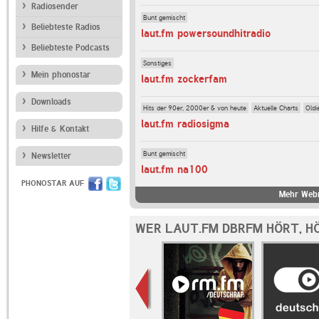
Radiosender
Bunt gemischt
Beliebteste Radios
laut.fm powersoundhitradio
Beliebteste Podcasts
Sonstiges
Mein phonostar
laut.fm zockerfam
Downloads
Hits der 90er, 2000er & von heute
Aktuelle Charts
Oldi
laut.fm radiosigma
Hilfe & Kontakt
Bunt gemischt
Newsletter
laut.fm na100
PHONOSTAR AUF
Mehr Webr
WER LAUT.FM DBRFM HÖRT, H