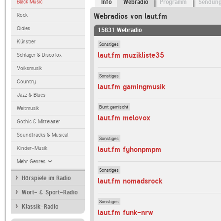
Black Music
Info
Webradio
Programm
Sendun
Rock
Webradios von laut.fm
Oldies
15831 Webradio
Künstler
Sonstiges
laut.fm muzikliste35
Schlager & Discofox
Volksmusik
Sonstiges
Country
laut.fm gamingmusik
Jazz & Blues
Bunt gemischt
Weltmusik
laut.fm melovox
Gothic & Mittelalter
Soundtracks & Musical
Sonstiges
Kinder-Musik
laut.fm fyhonpmpm
Mehr Genres
Sonstiges
Hörspiele im Radio
laut.fm nomadsrock
Wort- & Sport-Radio
Sonstiges
Klassik-Radio
laut.fm funk-nrw