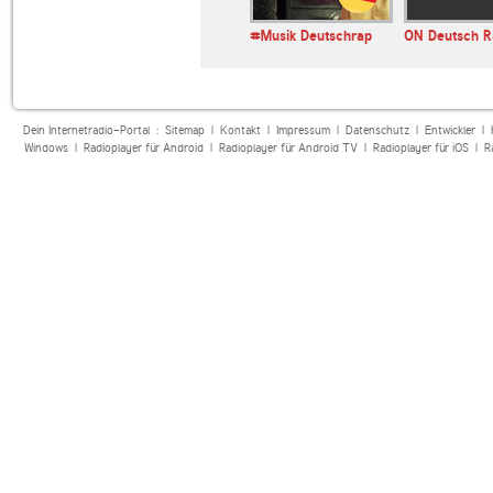
apztv
laut.fm germangrap
#Musik Deutschrap
ON Deutsch R
Dein Internetradio-Portal :
Sitemap
|
Kontakt
|
Impressum
|
Datenschutz
|
Entwickler
|
Windows
|
Radioplayer für Android
|
Radioplayer für Android TV
|
Radioplayer für iOS
|
R