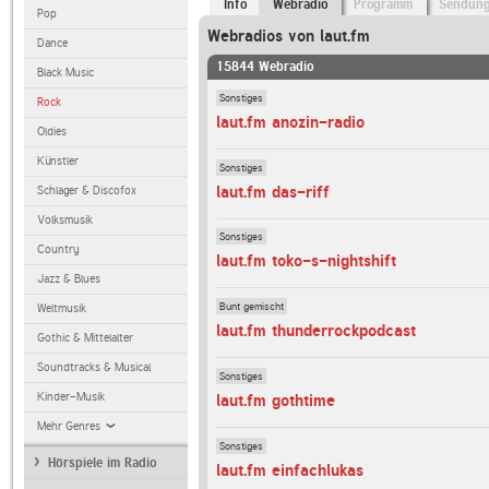
Info
Webradio
Programm
Sendun
Pop
Webradios von laut.fm
Dance
15844 Webradio
Black Music
Sonstiges
Rock
laut.fm anozin-radio
Oldies
Künstler
Sonstiges
laut.fm das-riff
Schlager & Discofox
Volksmusik
Sonstiges
Country
laut.fm toko-s-nightshift
Jazz & Blues
Bunt gemischt
Weltmusik
laut.fm thunderrockpodcast
Gothic & Mittelalter
Soundtracks & Musical
Sonstiges
Kinder-Musik
laut.fm gothtime
Mehr Genres
Sonstiges
Hörspiele im Radio
laut.fm einfachlukas