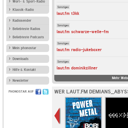
Wort- & Sport-Radio
Sonstiges
Klassik-Radio
laut.fm t3kk
Radiosender
Sonstiges
Beliebteste Radios
laut.fm schwarze-welle-fm
Beliebteste Podcasts
Sonstiges
Mein phonostar
laut.fm radio-jukeboxer
Downloads
Sonstiges
laut.fm dominikzillner
Hilfe & Kontakt
Mehr Webr
Newsletter
WER LAUT.FM DEMIANS_ABYS
PHONOSTAR AUF