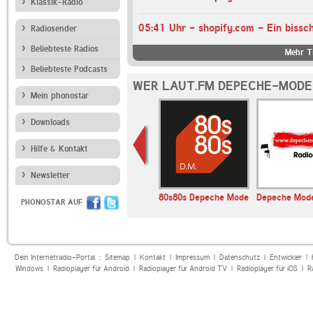
Klassik-Radio
Radiosender
Beliebteste Radios
Mehr Ti
Beliebteste Podcasts
WER LAUT.FM DEPECHE-MODE
Mein phonostar
Downloads
Hilfe & Kontakt
Newsletter
E LIVE
Miami Beach Radio
80s80s Depeche Mode
Depeche Mode
PHONOSTAR AUF
Dein Internetradio-Portal :
Sitemap
|
Kontakt
|
Impressum
|
Datenschutz
|
Entwickler
|
Windows
|
Radioplayer für Android
|
Radioplayer für Android TV
|
Radioplayer für iOS
|
R