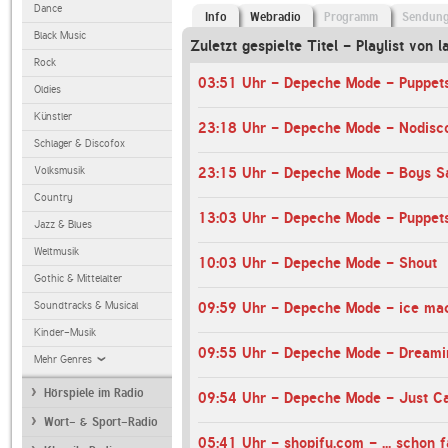
Dance
Info
Webradio
Programm
Sendun
Black Music
Zuletzt gespielte Titel - Playlist von l
Rock
03:51 Uhr - Depeche Mode - Puppet
Oldies
Künstler
23:18 Uhr - Depeche Mode - Nodisc
Schlager & Discofox
Volksmusik
23:15 Uhr - Depeche Mode - Boys S
Country
13:03 Uhr - Depeche Mode - Puppet
Jazz & Blues
Weltmusik
10:03 Uhr - Depeche Mode - Shout
Gothic & Mittelalter
Soundtracks & Musical
09:59 Uhr - Depeche Mode - ice ma
Kinder-Musik
09:55 Uhr - Depeche Mode - Dreami
Mehr Genres
Hörspiele im Radio
09:54 Uhr - Depeche Mode - Just Ca
Wort- & Sport-Radio