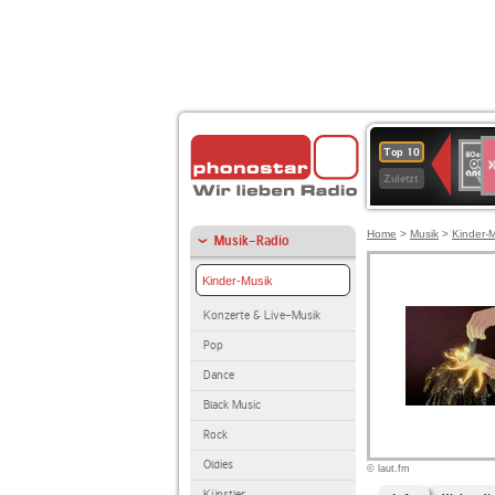
S
80er
Top 10
90er
Zuletzt
OLDI
ANT
Home
>
Musik
>
Kinder-
Musik-Radio
Kinder-Musik
Konzerte & Live-Musik
Pop
Dance
Black Music
Rock
Oldies
© laut.fm
Künstler