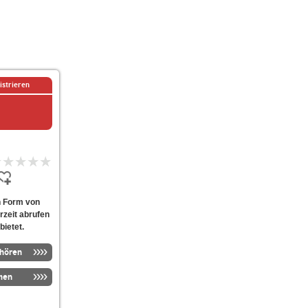
istrieren
In Form von
rzeit abrufen
bietet.
nhören
men