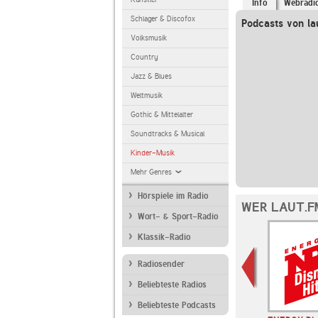
Info
Webradi
Schlager & Discofox
Podcasts von la
Volksmusik
Country
Jazz & Blues
Weltmusik
Gothic & Mittelalter
Soundtracks & Musical
Kinder-Musik
Mehr Genres
Hörspiele im Radio
WER LAUT.F
Wort- & Sport-Radio
Klassik-Radio
Radiosender
Beliebteste Radios
Beliebteste Podcasts