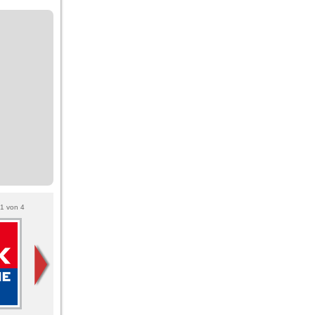
1
von
4