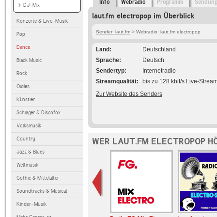
Info
Webradio
Programm
Sendun
DJ-Mix
laut.fm electropop im Überblick
Konzerte & Live-Musik
Sender: laut.fm
> Webradio: laut.fm electropop
Pop
Dance
Land
Deutschland
Sprache
Deutsch
Black Music
Sendertyp
Internetradio
Rock
Streamqualität
bis zu 128 kbit/s Live-Strea
Oldies
Zur Website des Senders
Künstler
Schlager & Discofox
Volksmusik
Country
WER LAUT.FM ELECTROPOP HÖ
Jazz & Blues
Weltmusik
Gothic & Mittelalter
Soundtracks & Musical
Kinder-Musik