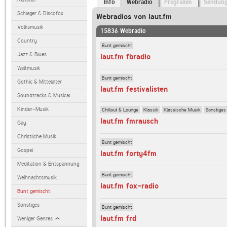
Info
Webradio
Programm
Sendun
Schlager & Discofox
Webradios von laut.fm
Volksmusik
15836 Webradio
Country
Bunt gemischt
Jazz & Blues
laut.fm fbradio
Weltmusik
Bunt gemischt
Gothic & Mittelalter
laut.fm festivalisten
Soundtracks & Musical
Kinder-Musik
Chillout & Lounge
Klassik
Klassische Musik
Sonstiges
laut.fm fmrausch
Gay
Christliche Musik
Bunt gemischt
Gospel
laut.fm forty4fm
Meditation & Entspannung
Bunt gemischt
Weihnachtsmusik
laut.fm fox-radio
Bunt gemischt
Sonstiges
Bunt gemischt
laut.fm frd
Weniger Genres