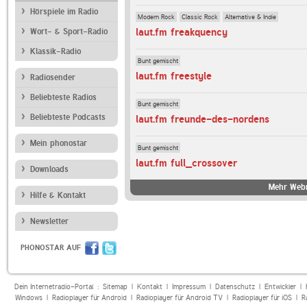
Hörspiele im Radio
Modern Rock
Classic Rock
Alternative & Indie
laut.fm freakquency
Wort- & Sport-Radio
Klassik-Radio
Bunt gemischt
laut.fm freestyle
Radiosender
Beliebteste Radios
Bunt gemischt
Beliebteste Podcasts
laut.fm freunde-des-nordens
Mein phonostar
Bunt gemischt
laut.fm full_crossover
Downloads
Mehr Webr
Hilfe & Kontakt
Newsletter
PHONOSTAR AUF
Dein Internetradio-Portal :
Sitemap
|
Kontakt
|
Impressum
|
Datenschutz
|
Entwickler
|
Windows
|
Radioplayer für Android
|
Radioplayer für Android TV
|
Radioplayer für iOS
|
R