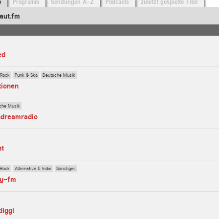
o
Programm
Sendungen A-Z
Podcasts
zuletzt gespielte Titel
aut.fm
ed
 Rock
Punk & Ska
Deutsche Musik
tionen
che Musik
ndreamradio
ht
 Rock
Alternative & Indie
Sonstiges
py-fm
diggi