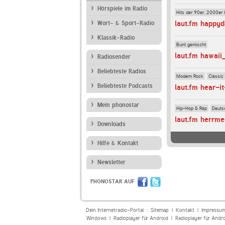
Hörspiele im Radio
Hits der 90er, 2000er 
laut.fm happyd
Wort- & Sport-Radio
Klassik-Radio
Bunt gemischt
laut.fm hawaii
Radiosender
Beliebteste Radios
Modern Rock
Classic
Beliebteste Podcasts
laut.fm hear-i
Mein phonostar
Hip-Hop & Rap
Deuts
laut.fm herrme
Downloads
Hilfe & Kontakt
Newsletter
PHONOSTAR AUF
Dein Internetradio-Portal :
Sitemap
|
Kontakt
|
Impressu
Windows
|
Radioplayer für Android
|
Radioplayer für Andr