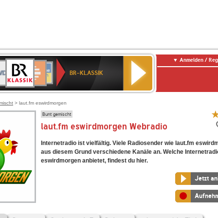
Anmelden / Reg
BR-
DR
Deutschlandfunk
3
Deutschlandfunk
80er
NDR
ANTENNE
SWR
KLASSIK
BR-KLASSIK
Kultur
90er
2
BAYERN
Kultur
OLDIE
ANTENNE
mischt
> laut.fm eswirdmorgen
Bunt gemischt
laut.fm eswirdmorgen Webradio
Internetradio ist vielfältig. Viele Radiosender wie laut.fm eswir
aus diesem Grund verschiedene Kanäle an. Welche Internetradi
eswirdmorgen anbietet, findest du hier.
Jetzt a
Aufneh