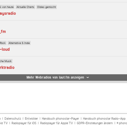
& von heute
Aktuelle Charts
Oldies gemischt
aysradio
_fm
 Rock
Alternative & Indie
t-loud
che Musik
rktradio
Mehr Webradios von laut.fm anzeigen
m
|
Datenschutz
|
Entwickler
|
Handbuch phonostar-Player
|
Handbuch phonostar Radio-App
oid TV
|
Radioplayer für iOS
|
Radioplayer für Apple TV
|
GDPR-Einstellungen ändern
| © phono