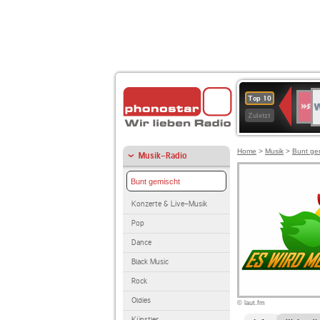
W
SWR
Top 10
4
Zuletzt
Home
>
Musik
>
Bunt ge
Musik-Radio
Bunt gemischt
Konzerte & Live-Musik
Pop
Dance
Black Music
Rock
Oldies
© laut.fm
Künstler