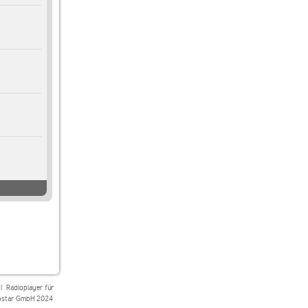
|
Radioplayer für
star GmbH 2024