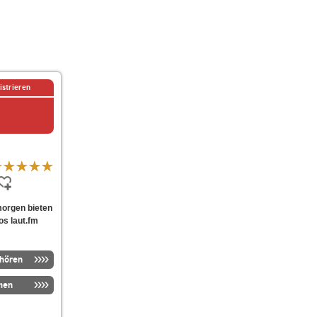
istrieren
dmorgen bieten
os laut.fm
nhören
men