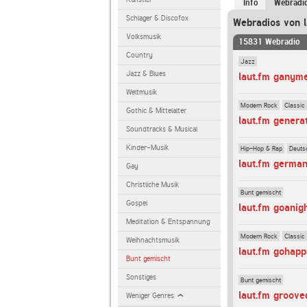
Info
Webradi
Schlager & Discofox
Webradios von l
Volksmusik
15831 Webradio
Country
Jazz
Jazz & Blues
laut.fm ganym
Weltmusik
Modern Rock
Classic
Gothic & Mittelalter
laut.fm genera
Soundtracks & Musical
Kinder-Musik
Hip-Hop & Rap
Deuts
laut.fm germa
Gay
Christliche Musik
Bunt gemischt
Gospel
laut.fm goanig
Meditation & Entspannung
Modern Rock
Classic
Weihnachtsmusik
laut.fm gohap
Bunt gemischt
Sonstiges
Bunt gemischt
laut.fm groove
Weniger Genres