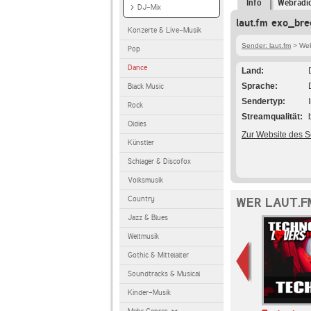
Info
Webradi
DJ-Mix
laut.fm exo_bre
Konzerte & Live-Musik
Sender: laut.fm
> Web
Pop
Dance
Land
Sprache
Black Music
Sendertyp
Rock
Streamqualität
Oldies
Zur Website des 
Künstler
Schlager & Discofox
Volksmusik
Country
WER LAUT.F
Jazz & Blues
Weltmusik
Gothic & Mittelalter
Soundtracks & Musical
Kinder-Musik