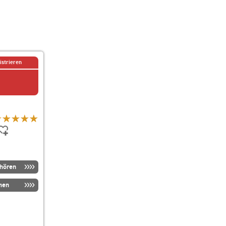
istrieren
nhören
men