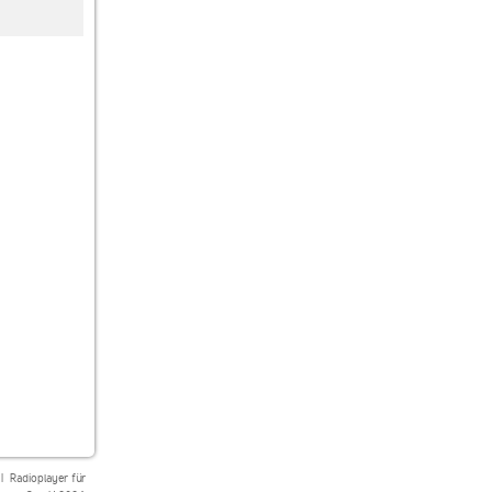
SUNSHINE LIVE
laut.fm denns_dj
ON Techno
Hardtechno
|
Radioplayer für