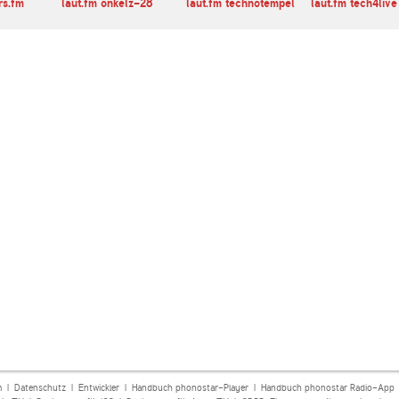
rs.fm
laut.fm onkelz-28
laut.fm technotempel
laut.fm tech4live
m
|
Datenschutz
|
Entwickler
|
Handbuch phonostar-Player
|
Handbuch phonostar Radio-App