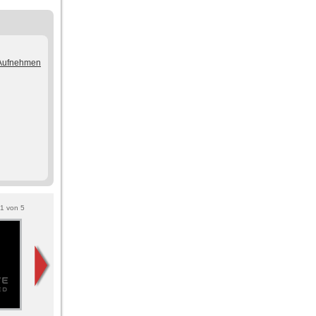
/Aufnehmen
1
von
5