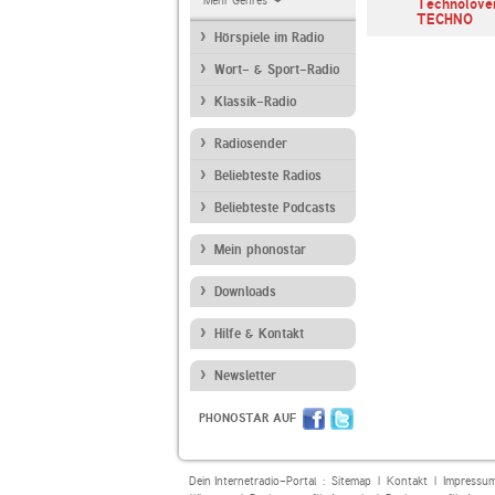
Mehr Genres
 djex-tc
SUNSHINE LIVE
laut.fm dominikwagner
Technolove
Techno
TECHNO
Hörspiele im Radio
Wort- & Sport-Radio
Klassik-Radio
Radiosender
Beliebteste Radios
Beliebteste Podcasts
Mein phonostar
Downloads
Hilfe & Kontakt
Newsletter
PHONOSTAR AUF
Dein Internetradio-Portal :
Sitemap
|
Kontakt
|
Impressu