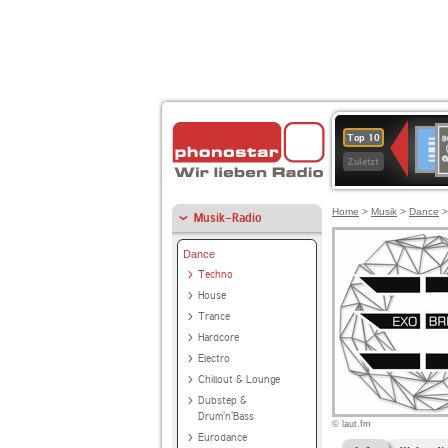
8
Deuts
Top 10
9
Zuletzt
O
A
Home
>
Musik
>
Dance
Musik-Radio
Dance
Techno
House
Trance
Hardcore
Electro
Chillout & Lounge
Dubstep &
Drum'n'Bass
© laut.fm
Eurodance