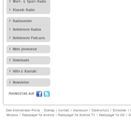
Wort- & Sport-Radio
Klassik-Radio
Radiosender
Beliebteste Radios
Beliebteste Podcasts
Mein phonostar
Downloads
Hilfe & Kontakt
Newsletter
PHONOSTAR AUF
Dein Internetradio-Portal :
Sitemap
|
Kontakt
|
Impressum
|
Datenschutz
|
Entwickler
|
Windows
|
Radioplayer für Android
|
Radioplayer für Android TV
|
Radioplayer für iOS
|
R