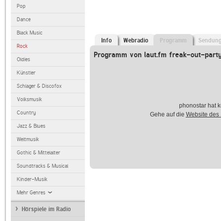
Pop
Dance
Black Music
Info
Webradio
Programm
Sendun
Rock
Programm von laut.fm freak-out-part
Oldies
Künstler
Schlager & Discofox
Volksmusik
phonostar hat k
Country
Gehe auf die
Website des
Jazz & Blues
Weltmusik
Gothic & Mittelalter
Soundtracks & Musical
Kinder-Musik
Mehr Genres
Hörspiele im Radio