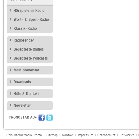
Mehr Genres
Hörspiele im Radio
Wort- & Sport-Radio
Klassik-Radio
Radiosender
Beliebteste Radios
Beliebteste Podcasts
Mein phonostar
Downloads
Hilfe & Kontakt
Newsletter
PHONOSTAR AUF
Dein Internetradio-Portal :
Sitemap
|
Kontakt
|
Impressum
|
Datenschutz
|
Entwickler
|