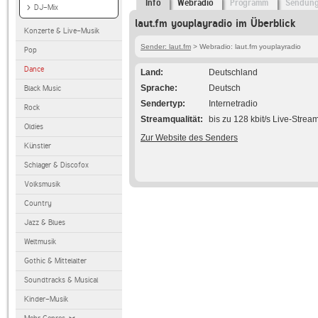
Info
Webradio
Programm
Sendun
DJ-Mix
laut.fm youplayradio im Überblick
Konzerte & Live-Musik
Sender: laut.fm
> Webradio: laut.fm youplayradio
Pop
Dance
Land
Deutschland
Sprache
Deutsch
Black Music
Sendertyp
Internetradio
Rock
Streamqualität
bis zu 128 kbit/s Live-Strea
Oldies
Zur Website des Senders
Künstler
Schlager & Discofox
Volksmusik
Country
Jazz & Blues
Weltmusik
Gothic & Mittelalter
Soundtracks & Musical
Kinder-Musik