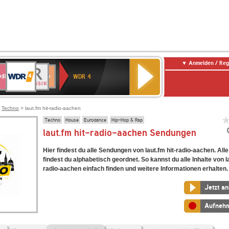
Anmelden / Reg
WDR
WR3
BR-
Deutschlandfunk
NDR
Deutschlandfunk
SWR
4
WDR 4
KLASSIK
2
Kultur
Kultur
E
ENNE
>
Techno
> laut.fm hit-radio-aachen
Techno
House
Eurodance
Hip-Hop & Rap
laut.fm hit-radio-aachen Sendungen
Hier findest du alle Sendungen von laut.fm hit-radio-aachen. Al
findest du alphabetisch geordnet. So kannst du alle Inhalte von la
radio-aachen einfach finden und weitere Informationen erhalten.
Jetzt a
Aufneh