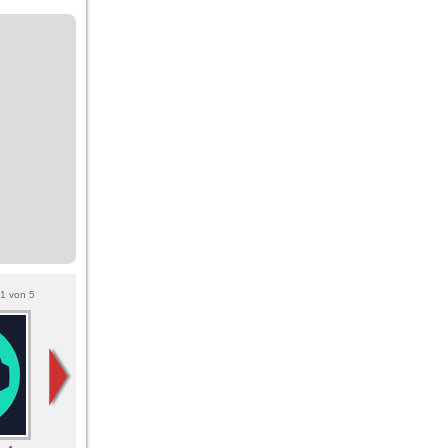
1
von
5