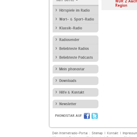
Mehr Genres
1LIVE
Bayern 1
WDR 2 Aach
Region
Hörspiele im Radio
Wort- & Sport-Radio
Klassik-Radio
Radiosender
Beliebteste Radios
Beliebteste Podcasts
Mein phonostar
Downloads
Hilfe & Kontakt
Newsletter
PHONOSTAR AUF
Dein Internetradio-Portal :
Sitemap
|
Kontakt
|
Impressu