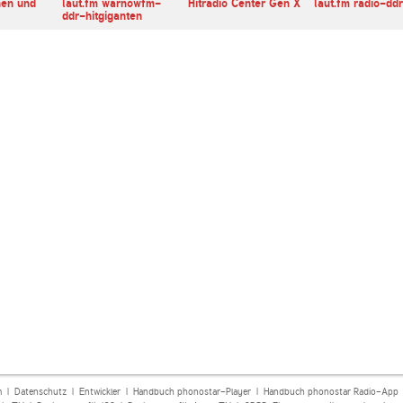
en und
laut.fm warnowfm-
Hitradio Center Gen X
laut.fm radio-dd
ddr-hitgiganten
m
|
Datenschutz
|
Entwickler
|
Handbuch phonostar-Player
|
Handbuch phonostar Radio-App