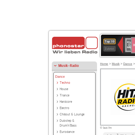
S
80er
Top 10
90er
Zuletzt
OLDI
ANT
Home
>
Musik
>
Dance
Musik-Radio
Dance
Techno
House
Trance
Hardcore
Electro
Chillout & Lounge
Dubstep &
Drum'n'Bass
© laut.fm
Eurodance