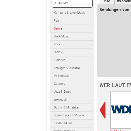
Info
Webradi
DJ-Mix
Sendungen von l
Konzerte & Live-Musik
Pop
Dance
Black Music
Rock
Oldies
Künstler
Schlager & Discofox
Volksmusik
Country
WER LAUT.F
Jazz & Blues
Weltmusik
Gothic & Mittelalter
Soundtracks & Musical
Kinder-Musik