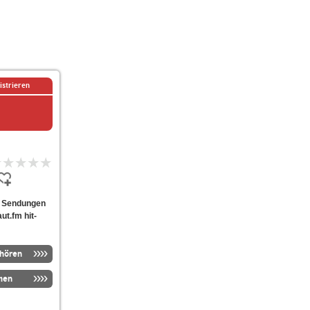
istrieren
le Sendungen
ut.fm hit-
nhören
men