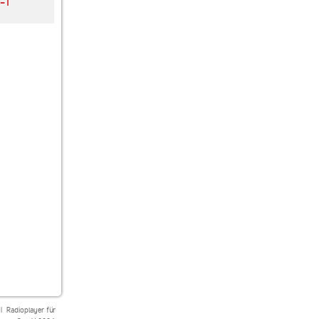
r-1
GOLD Radio
80s80s LIVE MUSIC
WDR 4 Aachen und
Region
|
Radioplayer für