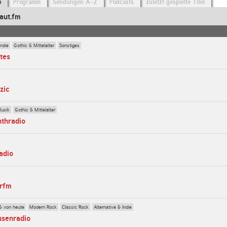
o
Programm
Sendungen A-Z
Podcasts
zuletzt gespielte Titel
aut.fm
Indie
Gothic & Mittelalter
Sonstiges
tes
zic
Musik
Gothic & Mittelalter
nthradio
adio
erfm
& von heute
Modern Rock
Classic Rock
Alternative & Indie
usenradio