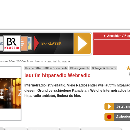
Anmelden / Reg
BR-
DR
Deutschlandfunk
3
Deutschlandfunk
80er
NDR
ANTENNE
SWR
KLASSIK
BR-KLASSIK
Kultur
90er
2
BAYERN
Kultur
OLDIE
ANTENNE
its der 90er, 2000er & von heute
> laut.fm hitparadio
Hits der 90er, 2000er & von heute
Oldies gemischt
Schlager & Discofox
laut.fm hitparadio Webradio
Internetradio ist vielfältig. Viele Radiosender wie laut.fm hitpara
diesem Grund verschiedene Kanäle an. Welche Internetradios l
hitparadio anbietet, findest du hier.
Jetzt a
Aufneh