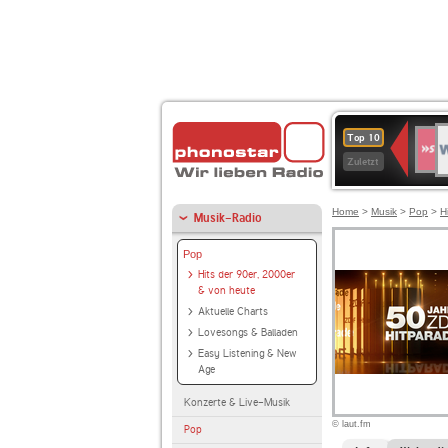
W
SWR
Top 10
4
Zuletzt
Home
>
Musik
>
Pop
>
H
Musik-Radio
Pop
Hits der 90er, 2000er
& von heute
Aktuelle Charts
Lovesongs & Balladen
Easy Listening & New
Age
Konzerte & Live-Musik
© laut.fm
Pop