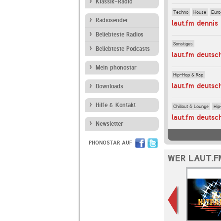
Klassik-Radio
Techno
House
Euro
Radiosender
laut.fm dennis
Beliebteste Radios
Sonstiges
Beliebteste Podcasts
laut.fm deutsc
Mein phonostar
Hip-Hop & Rap
laut.fm deutsc
Downloads
Hilfe & Kontakt
Chillout & Lounge
Hip
laut.fm deutsc
Newsletter
PHONOSTAR AUF
WER LAUT.F