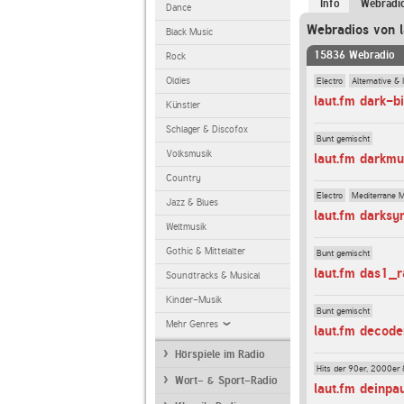
Info
Webradi
Dance
Webradios von l
Black Music
15836 Webradio
Rock
Electro
Alternative & 
Oldies
laut.fm dark-bi
Künstler
Schlager & Discofox
Bunt gemischt
Volksmusik
laut.fm darkmu
Country
Electro
Mediterrane 
Jazz & Blues
laut.fm darksy
Weltmusik
Gothic & Mittelalter
Bunt gemischt
laut.fm das1_r
Soundtracks & Musical
Kinder-Musik
Bunt gemischt
Mehr Genres
laut.fm decod
Hörspiele im Radio
Hits der 90er, 2000er 
Wort- & Sport-Radio
laut.fm deinpa