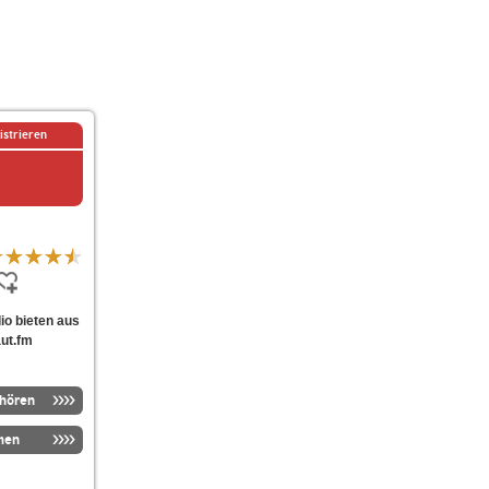
istrieren
dio bieten aus
aut.fm
nhören
men