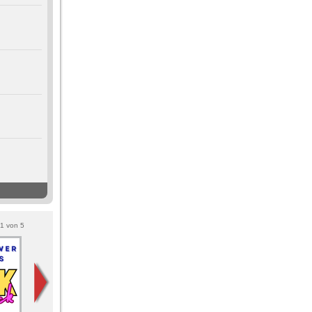
1
von
5