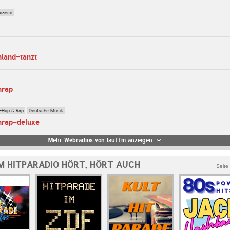
dance
hland-tanzt
hrap
-Hop & Rap
Deutsche Musik
hrap-deluxe
Mehr Webradios von laut.fm anzeigen
M HITPARADIO HÖRT, HÖRT AUCH
Seite