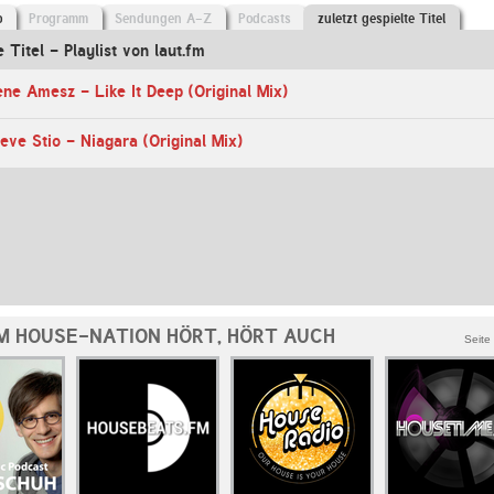
o
Programm
Sendungen A-Z
Podcasts
zuletzt gespielte Titel
e Titel - Playlist von laut.fm
ne Amesz - Like It Deep (Original Mix)
eve Stio - Niagara (Original Mix)
M HOUSE-NATION HÖRT, HÖRT AUCH
Seite