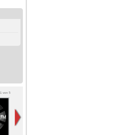
1
von
5