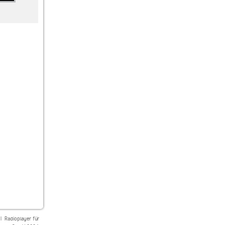
SUNSHINE LIVE
SUNSHINE LIVE
Beats Radio
Classics
House
|
Radioplayer für