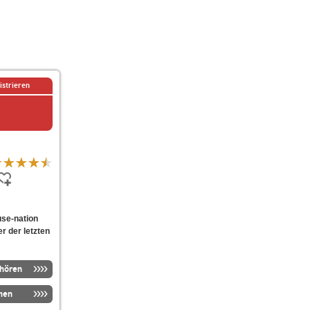
istrieren
use-nation
er der letzten
nhören
men