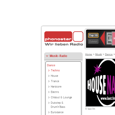
S
80er
Top 10
90er
Zuletzt
OLDI
ANT
Home
>
Musik
>
Dance
Musik-Radio
Dance
Techno
House
Trance
Hardcore
Electro
Chillout & Lounge
Dubstep &
Drum'n'Bass
© laut.fm
Eurodance