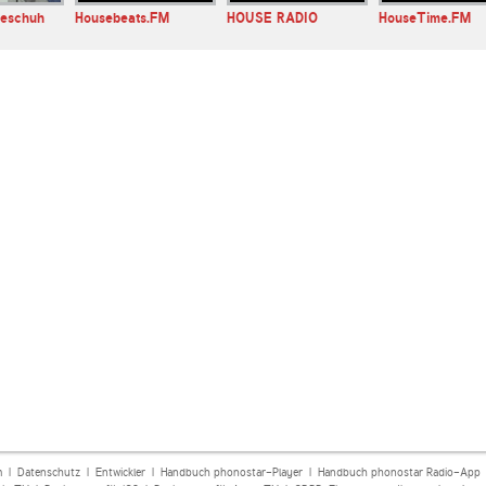
seschuh
Housebeats.FM
HOUSE RADIO
HouseTime.FM
m
|
Datenschutz
|
Entwickler
|
Handbuch phonostar-Player
|
Handbuch phonostar Radio-App