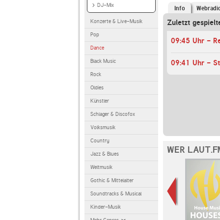
DJ-Mix
Info
Webradi
Konzerte & Live-Musik
Zuletzt gespielt
Pop
09:45 Uhr - Re
Dance
Black Music
09:41 Uhr - St
Rock
Oldies
Künstler
Schlager & Discofox
Volksmusik
Country
WER LAUT.F
Jazz & Blues
Weltmusik
Gothic & Mittelalter
Soundtracks & Musical
Kinder-Musik