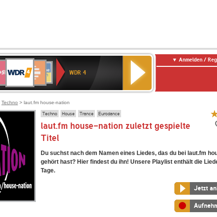
Anmelden / Reg
WDR
WR3
Deutschlandfunk
Deutschlandfunk
SWR1
ANTENNE
NDR
4
WDR 4
Kultur
Baden-
BAYERN
2
E
Württemberg
ENNE
>
Techno
> laut.fm house-nation
Techno
House
Trance
Eurodance
laut.fm house-nation zuletzt gespielte
Titel
Du suchst nach dem Namen eines Liedes, das du bei laut.fm ho
gehört hast? Hier findest du ihn! Unsere Playlist enthält die Lied
Tage.
Jetzt a
Aufneh