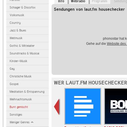
Info
Webradio
Programm
Sendun
Schlager & Discofox
Sendungen von laut.fm housechecker
Volksmusik
Country
Jazz & Blues
Weltmusik
phonostar hat k
Gehe auf die
Website des
Gothic & Mittelalter
Soundtracks & Musical
Kinder-Musik
Gay
Christliche Musik
WER LAUT.FM HOUSECHECKER
Gospel
Meditation & Entspannung
Weihnachtsmusik
Bunt gemischt
Sonstiges
Weniger Genres