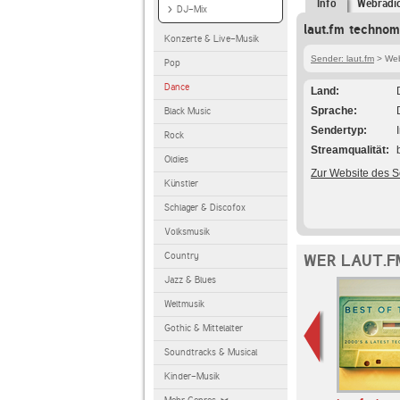
Info
Webradi
DJ-Mix
laut.fm technom
Konzerte & Live-Musik
Sender: laut.fm
> Web
Pop
Dance
Land
Sprache
Black Music
Sendertyp
Rock
Streamqualität
Oldies
Zur Website des 
Künstler
Schlager & Discofox
Volksmusik
Country
WER LAUT.F
Jazz & Blues
Weltmusik
Gothic & Mittelalter
Soundtracks & Musical
Kinder-Musik