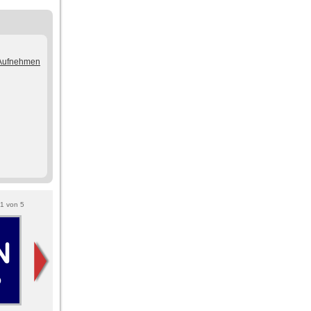
/Aufnehmen
1
von
5