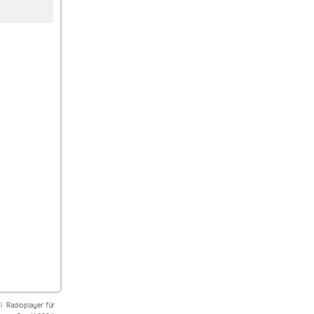
Hirschmilch Radio
Radio FG Techno
Beats2Dance Radio
Techno
Techno
|
Radioplayer für