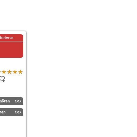
istrieren
nhören
men