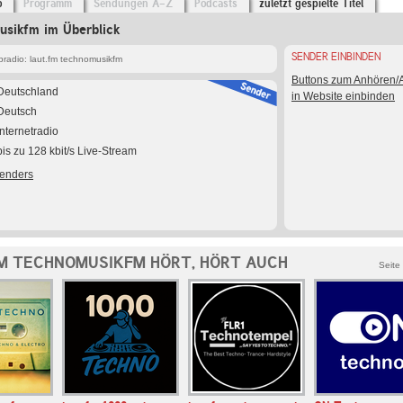
o
Programm
Sendungen A-Z
Podcasts
zuletzt gespielte Titel
usikfm im Überblick
SENDER EINBINDEN
radio: laut.fm technomusikfm
Buttons zum Anhören
Deutschland
in Website einbinden
Deutsch
Internetradio
bis zu 128 kbit/s Live-Stream
Senders
M TECHNOMUSIKFM HÖRT, HÖRT AUCH
Seite