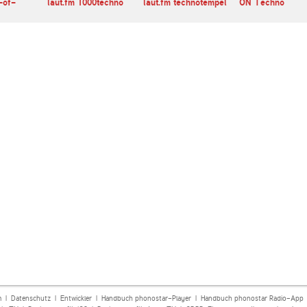
-of-
laut.fm 1000techno
laut.fm technotempel
ON Techno
m
|
Datenschutz
|
Entwickler
|
Handbuch phonostar-Player
|
Handbuch phonostar Radio-App