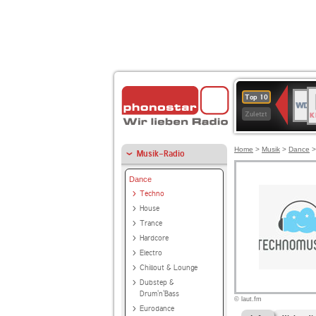
B
WDR
Top 10
K
4
Zuletzt
Home
>
Musik
>
Dance
Musik-Radio
Dance
Techno
House
Trance
Hardcore
Electro
Chillout & Lounge
Dubstep &
Drum'n'Bass
© laut.fm
Eurodance