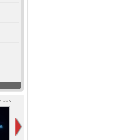
1
von
5