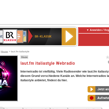
Anmelden / Reg
BR-
DR
Deutschlandfunk
3
Deutschlandfunk
80er
NDR
ANTENNE
SWR
KLASSIK
BR-KLASSIK
Kultur
90er
2
BAYERN
Kultur
OLDIE
ANTENNE
>
House
> laut.fm italiastyle
House
laut.fm italiastyle Webradio
Internetradio ist vielfältig. Viele Radiosender wie laut.fm italiast
diesem Grund verschiedene Kanäle an. Welche Internetradios l
italiastyle anbietet, findest du hier.
Jetzt a
Aufneh