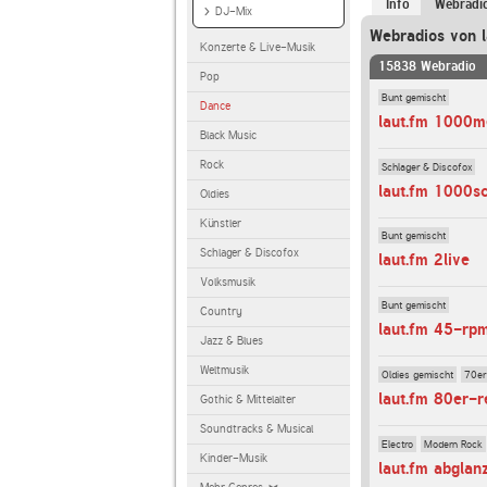
Info
Webradi
DJ-Mix
Webradios von l
Konzerte & Live-Musik
15838 Webradio
Pop
Bunt gemischt
Dance
laut.fm 1000m
Black Music
Rock
Schlager & Discofox
laut.fm 1000s
Oldies
Künstler
Bunt gemischt
Schlager & Discofox
laut.fm 2live
Volksmusik
Bunt gemischt
Country
laut.fm 45-rp
Jazz & Blues
Weltmusik
Oldies gemischt
70er
laut.fm 80er-r
Gothic & Mittelalter
Soundtracks & Musical
Electro
Modern Rock
Kinder-Musik
laut.fm abglan