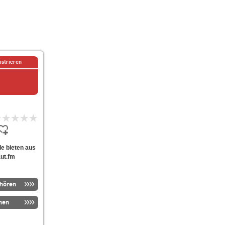
istrieren
yle bieten aus
aut.fm
nhören
men