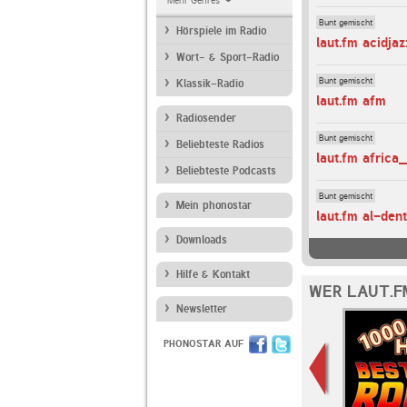
Mehr Genres
Bunt gemischt
Hörspiele im Radio
laut.fm acidjaz
Wort- & Sport-Radio
Bunt gemischt
Klassik-Radio
laut.fm afm
Radiosender
Bunt gemischt
Beliebteste Radios
laut.fm africa
Beliebteste Podcasts
Bunt gemischt
Mein phonostar
laut.fm al-den
Downloads
Hilfe & Kontakt
WER LAUT.F
Newsletter
PHONOSTAR AUF