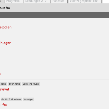
o
Programm
Sendungen A-Z
Podcasts
zuletzt gespielte Titel
aut.fm
elodien
chlager
m
 Jahre
80er Jahre
Deutsche Musik
evival
Gothic & Mittelalter
Sonstiges
z-fm