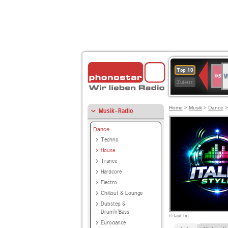
W
SWR
Top 10
4
Zuletzt
Home
>
Musik
>
Dance
Musik-Radio
Dance
Techno
House
Trance
Hardcore
Electro
Chillout & Lounge
Dubstep &
Drum'n'Bass
© laut.fm
Eurodance