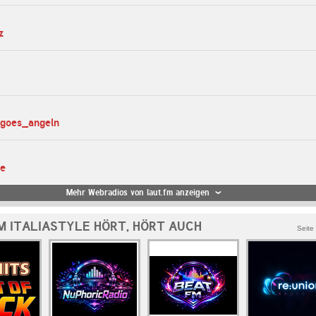
z
_goes_angeln
te
Mehr Webradios von laut.fm anzeigen
M ITALIASTYLE HÖRT, HÖRT AUCH
Seite