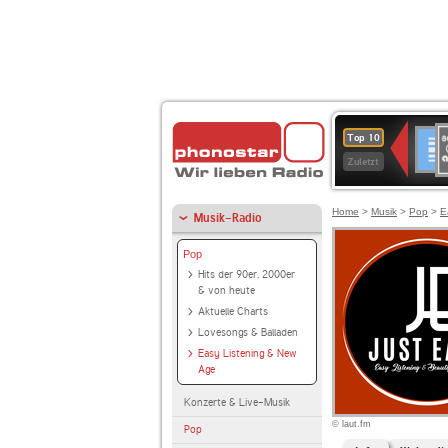
8
Deuts
Top 10
9
Zuletzt
O
A
Home
>
Musik
>
Pop
>
E
Musik-Radio
Pop
Hits der 90er, 2000er
& von heute
Aktuelle Charts
Lovesongs & Balladen
Easy Listening & New
Age
Konzerte & Live-Musik
© laut.fm
Pop