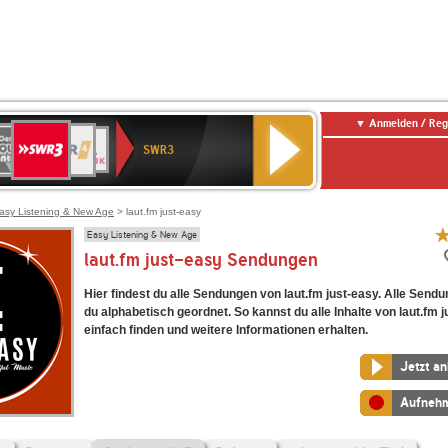
Anmelden / Reg
SWR3
0er
WDR
chlandfunk
NDR
BR-
SWR
SWR3
0er
4
2
KLASSIK
Kultur
LDIE
NTENNE
asy Listening & New Age
> laut.fm just-easy
Easy Listening & New Age
laut.fm just-easy Sendungen
Hier findest du alle Sendungen von laut.fm just-easy. Alle Sendu
du alphabetisch geordnet. So kannst du alle Inhalte von laut.fm 
einfach finden und weitere Informationen erhalten.
Jetzt a
Aufneh