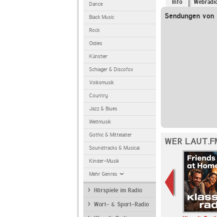
Info
Webradi
Dance
Sendungen von l
Black Music
Rock
Oldies
Künstler
Schlager & Discofox
Volksmusik
Country
Jazz & Blues
Weltmusik
Gothic & Mittelalter
WER LAUT.F
Soundtracks & Musical
Kinder-Musik
Mehr Genres
Hörspiele im Radio
Wort- & Sport-Radio