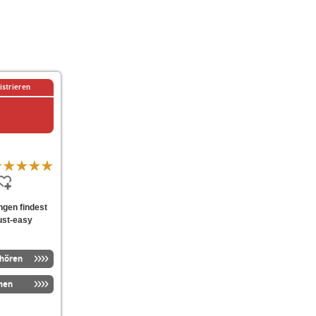
istrieren
ngen findest
just-easy
nhören
men