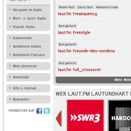
Mehr Genres
Modern Rock
Classic Rock
Alternative & Indie
Hörspiele im Radio
laut.fm freakquency
Wort- & Sport-Radio
Bunt gemischt
Klassik-Radio
laut.fm freestyle
Radiosender
Bunt gemischt
Beliebteste Radios
laut.fm freunde-des-nordens
Beliebteste Podcasts
Bunt gemischt
Mein phonostar
laut.fm full_crossover
Downloads
Mehr Webr
Hilfe & Kontakt
WER LAUT.FM LAUTUNDHART 
Newsletter
PHONOSTAR AUF