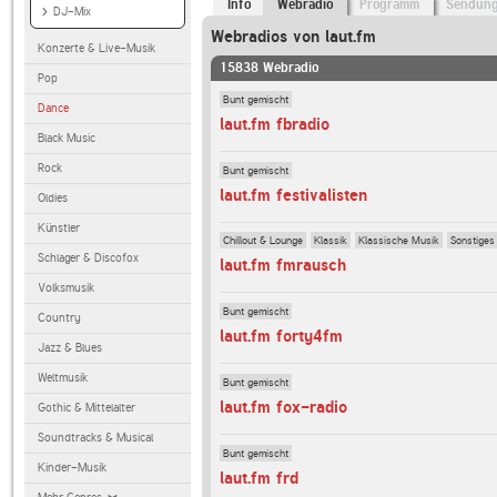
Info
Webradio
Programm
Sendun
DJ-Mix
Webradios von laut.fm
Konzerte & Live-Musik
15838 Webradio
Pop
Bunt gemischt
Dance
laut.fm fbradio
Black Music
Rock
Bunt gemischt
laut.fm festivalisten
Oldies
Künstler
Chillout & Lounge
Klassik
Klassische Musik
Sonstiges
Schlager & Discofox
laut.fm fmrausch
Volksmusik
Bunt gemischt
Country
laut.fm forty4fm
Jazz & Blues
Weltmusik
Bunt gemischt
laut.fm fox-radio
Gothic & Mittelalter
Soundtracks & Musical
Bunt gemischt
Kinder-Musik
laut.fm frd