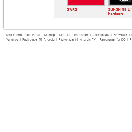
SWR3
SUNSHINE LI
Hardcore
Dein Internetradio-Portal :
Sitemap
|
Kontakt
|
Impressum
|
Datenschutz
|
Entwickler
|
Windows
|
Radioplayer für Android
|
Radioplayer für Android TV
|
Radioplayer für iOS
|
R